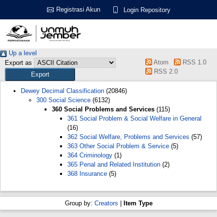
Registrasi Akun
Login Repository
Up a level
Atom
RSS 1.0
Export as
RSS 2.0
Dewey Decimal Classification
(20846)
300 Social Science
(6132)
360 Social Problems and Services
(115)
361 Social Problem & Social Welfare in General
(16)
362 Social Welfare, Problems and Services
(57)
363 Other Social Problem & Service
(5)
364 Criminology
(1)
365 Penal and Related Institution
(2)
368 Insurance
(5)
Group by:
Creators
|
Item Type