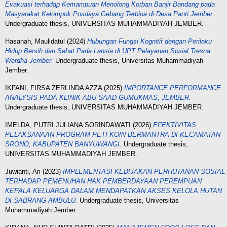
Evakuasi terhadap Kemampuan Menolong Korban Banjir Bandang pada
Masyarakat Kelompok Posdaya Gebang Terbina di Desa Panti Jember.
Undergraduate thesis, UNIVERSITAS MUHAMMADIYAH JEMBER.
Hasanah, Maulidatul
(2024)
Hubungan Fungsi Kognitif dengan Perilaku
Hidup Bersih dan Sehat Pada Lansia di UPT Pelayanan Sosial Tresna
Werdha Jember.
Undergraduate thesis, Universitas Muhammadiyah
Jember.
IKFANI, FIRSA ZERLINDA AZZA
(2025)
IMPORTANCE PERFORMANCE
ANALYSIS PADA KLINIK ABU SAAD GUMUKMAS, JEMBER.
Undergraduate thesis, UNIVERSITAS MUHAMMADIYAH JEMBER.
IMELDA, PUTRI JULIANA SORINDAWATI
(2026)
EFEKTIVITAS
PELAKSANAAN PROGRAM PETI KOIN BERMANTRA DI KECAMATAN
SRONO, KABUPATEN BANYUWANGI.
Undergraduate thesis,
UNIVERSITAS MUHAMMADIYAH JEMBER.
Juwianti, Ari
(2023)
IMPLEMENTASI KEBIJAKAN PERHUTANAN SOSIAL
TERHADAP PEMENUHAN HAK PEMBERDAYAAN PEREMPUAN
KEPALA KELUARGA DALAM MENDAPATKAN AKSES KELOLA HUTAN
DI SABRANG AMBULU.
Undergraduate thesis, Universitas
Muhammadiyah Jember.