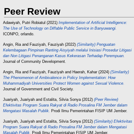
Peer Review
Adawiyah, Putri Robiatul
(2021)
Implementation of Artificial Intelligence:
The Use of Technology on Diffable Public Service in Banyuwangi.
ICONPO, orlando.
Angin, Ria
and
Fauziyah, Fauziyah
(2022)
(Similarity) Penguatan
Kelembagaan Pimpinan Ranting Aisyiyah melalui Inisiasi Prosedur Litigasi
dan Non Litigasi Penanganan Kasus Kekerasan Terhadap Perempuan.
Journal of Community Development.
Angin, Ria
and
Fauziyah, Fauziyah
and
Haerah, Kahar
(2024)
(Similarity)
The Phenomenon of Ambivalence in Policy Implementation: How
Muhammadiyah Universities Protect Women against Sexual Violence.
Journal of Government and Civil Society.
Juariyah, Juariyah
and
Estalita, Silvia Sonya
(2012)
(Peer Review)
Efektivitas Program Suara Rakyat di Radio Prosalina FM Jember dalam
Mengatasi Masalah Publik.
Prodi Ilmu Pemerintahan FISIP UM Jember.
Juariyah, Juariyah
and
Estalita, Silvia Sonya
(2012)
(Similarity) Efektivitas
Program Suara Rakyat di Radio Prosalina FM Jember dalam Mengatasi
Masalah Publik.
Prodi Ilmu Pemerintahan FISIP UM Jember.