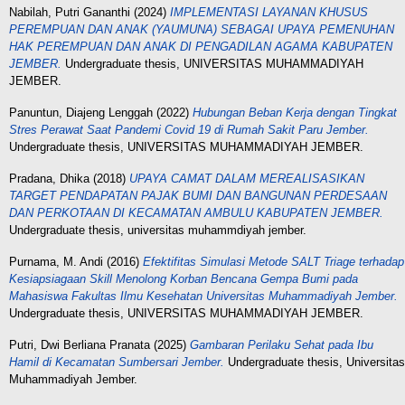
Nabilah, Putri Gananthi
(2024)
IMPLEMENTASI LAYANAN KHUSUS
PEREMPUAN DAN ANAK (YAUMUNA) SEBAGAI UPAYA PEMENUHAN
HAK PEREMPUAN DAN ANAK DI PENGADILAN AGAMA KABUPATEN
JEMBER.
Undergraduate thesis, UNIVERSITAS MUHAMMADIYAH
JEMBER.
Panuntun, Diajeng Lenggah
(2022)
Hubungan Beban Kerja dengan Tingkat
Stres Perawat Saat Pandemi Covid 19 di Rumah Sakit Paru Jember.
Undergraduate thesis, UNIVERSITAS MUHAMMADIYAH JEMBER.
Pradana, Dhika
(2018)
UPAYA CAMAT DALAM MEREALISASIKAN
TARGET PENDAPATAN PAJAK BUMI DAN BANGUNAN PERDESAAN
DAN PERKOTAAN DI KECAMATAN AMBULU KABUPATEN JEMBER.
Undergraduate thesis, universitas muhammdiyah jember.
Purnama, M. Andi
(2016)
Efektifitas Simulasi Metode SALT Triage terhadap
Kesiapsiagaan Skill Menolong Korban Bencana Gempa Bumi pada
Mahasiswa Fakultas Ilmu Kesehatan Universitas Muhammadiyah Jember.
Undergraduate thesis, UNIVERSITAS MUHAMMADIYAH JEMBER.
Putri, Dwi Berliana Pranata
(2025)
Gambaran Perilaku Sehat pada Ibu
Hamil di Kecamatan Sumbersari Jember.
Undergraduate thesis, Universitas
Muhammadiyah Jember.