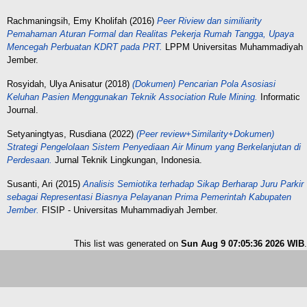
Rachmaningsih, Emy Kholifah
(2016)
Peer Riview dan similiarity
Pemahaman Aturan Formal dan Realitas Pekerja Rumah Tangga, Upaya
Mencegah Perbuatan KDRT pada PRT.
LPPM Universitas Muhammadiyah
Jember.
Rosyidah, Ulya Anisatur
(2018)
(Dokumen) Pencarian Pola Asosiasi
Keluhan Pasien Menggunakan Teknik Association Rule Mining.
Informatic
Journal.
Setyaningtyas, Rusdiana
(2022)
(Peer review+Similarity+Dokumen)
Strategi Pengelolaan Sistem Penyediaan Air Minum yang Berkelanjutan di
Perdesaan.
Jurnal Teknik Lingkungan, Indonesia.
Susanti, Ari
(2015)
Analisis Semiotika terhadap Sikap Berharap Juru Parkir
sebagai Representasi Biasnya Pelayanan Prima Pemerintah Kabupaten
Jember.
FISIP - Universitas Muhammadiyah Jember.
This list was generated on
Sun Aug 9 07:05:36 2026 WIB
.