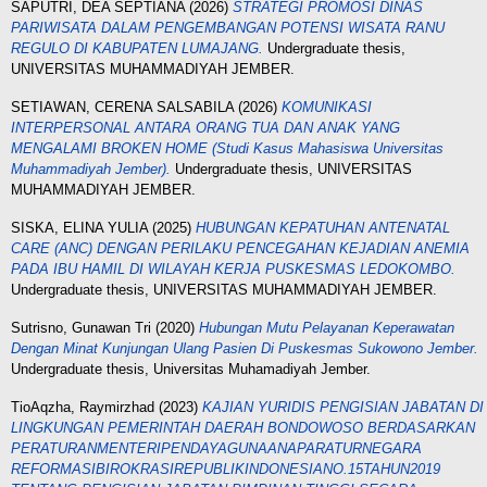
SAPUTRI, DEA SEPTIANA
(2026)
STRATEGI PROMOSI DINAS
PARIWISATA DALAM PENGEMBANGAN POTENSI WISATA RANU
REGULO DI KABUPATEN LUMAJANG.
Undergraduate thesis,
UNIVERSITAS MUHAMMADIYAH JEMBER.
SETIAWAN, CERENA SALSABILA
(2026)
KOMUNIKASI
INTERPERSONAL ANTARA ORANG TUA DAN ANAK YANG
MENGALAMI BROKEN HOME (Studi Kasus Mahasiswa Universitas
Muhammadiyah Jember).
Undergraduate thesis, UNIVERSITAS
MUHAMMADIYAH JEMBER.
SISKA, ELINA YULIA
(2025)
HUBUNGAN KEPATUHAN ANTENATAL
CARE (ANC) DENGAN PERILAKU PENCEGAHAN KEJADIAN ANEMIA
PADA IBU HAMIL DI WILAYAH KERJA PUSKESMAS LEDOKOMBO.
Undergraduate thesis, UNIVERSITAS MUHAMMADIYAH JEMBER.
Sutrisno, Gunawan Tri
(2020)
Hubungan Mutu Pelayanan Keperawatan
Dengan Minat Kunjungan Ulang Pasien Di Puskesmas Sukowono Jember.
Undergraduate thesis, Universitas Muhamadiyah Jember.
TioAqzha, Raymirzhad
(2023)
KAJIAN YURIDIS PENGISIAN JABATAN DI
LINGKUNGAN PEMERINTAH DAERAH BONDOWOSO BERDASARKAN
PERATURANMENTERIPENDAYAGUNAANAPARATURNEGARA
REFORMASIBIROKRASIREPUBLIKINDONESIANO.15TAHUN2019