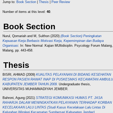
Jump to:
Book Section
|
Thesis
|
Peer Review
Number of items at this level:
40
.
Book Section
Nurul, Qomariah
and
M, Sulthon
(2020)
(Book Section) Peningkatan
Kepuasan Kerja Berbasis Motivasi Kerja, Kepemimpinan dan Budaya
Organisasi.
In: New Normal :Kajian MUltidisiplin. Psycology Forum Malang,
Malang, pp. 443-458.
Thesis
BISRI, AHMAD
(2009)
KUALITAS PELAYANAN DI BIDANG KESEHATAN
RESPON PASIEN RAWAT INAP DI PUSKESMAS KECAMATAN AMBULU
KABUPATEN JEMBER TAHUN 2009.
Undergraduate thesis,
UNIVERSITAS MUHAMMADIYAH JEMBER.
Bahroni, Agung
(2021)
STRATEGI KOMUNIKASI HUMAS PT. JASA
RAHARJA DALAM MENINGKATKAN PELAYANAN TERHADAP KORBAN
KECELAKAAN LALU LINTAS (Studi Kasus Kecelakaan Lalu Lintas Di
Kelurahan Wirolegi Kecamatan Sumbersari Kabupaten Jember).