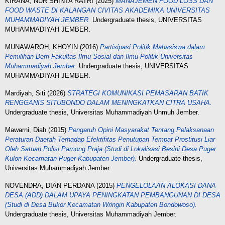
KIRANA, NUR SHINTA RATRI
(2025)
MANAJEMEN FOOD LOSS DAN
FOOD WASTE DI KALANGAN CIVITAS AKADEMIKA UNIVERSITAS
MUHAMMADIYAH JEMBER.
Undergraduate thesis, UNIVERSITAS
MUHAMMADIYAH JEMBER.
MUNAWAROH, KHOYIN
(2016)
Partisipasi Politik Mahasiswa dalam
Pemilihan Bem-Fakultas Ilmu Sosial dan Ilmu Politik Universitas
Muhammadiyah Jember.
Undergraduate thesis, UNIVERSITAS
MUHAMMADIYAH JEMBER.
Mardiyah, Siti
(2026)
STRATEGI KOMUNIKASI PEMASARAN BATIK
RENGGANIS SITUBONDO DALAM MENINGKATKAN CITRA USAHA.
Undergraduate thesis, Universitas Muhammadiyah Unmuh Jember.
Mawarni, Diah
(2015)
Pengaruh Opini Masyarakat Tentang Pelaksanaan
Peraturan Daerah Terhadap Efektifitas Penutupan Tempat Prostitusi Liar
Oleh Satuan Polisi Pamong Praja (Studi di Lokalisasi Besini Desa Puger
Kulon Kecamatan Puger Kabupaten Jember).
Undergraduate thesis,
Universitas Muhammadiyah Jember.
NOVENDRA, DIAN PERDANA
(2015)
PENGELOLAAN ALOKASI DANA
DESA (ADD) DALAM UPAYA PENINGKATAN PEMBANGUNAN DI DESA
(Studi di Desa Bukor Kecamatan Wringin Kabupaten Bondowoso).
Undergraduate thesis, Universitas Muhammadiyah Jember.