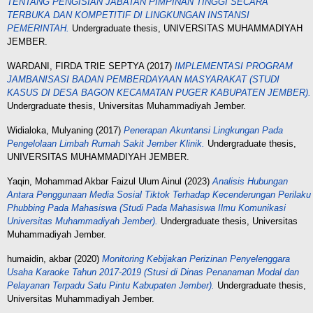
TENTANG PENGISIAN JABATAN PIMPINAN TINGGI SECARA
TERBUKA DAN KOMPETITIF DI LINGKUNGAN INSTANSI
PEMERINTAH.
Undergraduate thesis, UNIVERSITAS MUHAMMADIYAH
JEMBER.
WARDANI, FIRDA TRIE SEPTYA
(2017)
IMPLEMENTASI PROGRAM
JAMBANISASI BADAN PEMBERDAYAAN MASYARAKAT (STUDI
KASUS DI DESA BAGON KECAMATAN PUGER KABUPATEN JEMBER).
Undergraduate thesis, Universitas Muhammadiyah Jember.
Widialoka, Mulyaning
(2017)
Penerapan Akuntansi Lingkungan Pada
Pengelolaan Limbah Rumah Sakit Jember Klinik.
Undergraduate thesis,
UNIVERSITAS MUHAMMADIYAH JEMBER.
Yaqin, Mohammad Akbar Faizul Ulum Ainul
(2023)
Analisis Hubungan
Antara Penggunaan Media Sosial Tiktok Terhadap Kecenderungan Perilaku
Phubbing Pada Mahasiswa (Studi Pada Mahasiswa Ilmu Komunikasi
Universitas Muhammadiyah Jember).
Undergraduate thesis, Universitas
Muhammadiyah Jember.
humaidin, akbar
(2020)
Monitoring Kebijakan Perizinan Penyelenggara
Usaha Karaoke Tahun 2017-2019 (Stusi di Dinas Penanaman Modal dan
Pelayanan Terpadu Satu Pintu Kabupaten Jember).
Undergraduate thesis,
Universitas Muhammadiyah Jember.