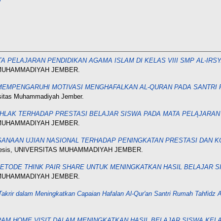
 PELAJARAN PENDIDIKAN AGAMA ISLAM DI KELAS VIII SMP AL-IR
AS MUHAMMADIYAH JEMBER.
MEMPENGARUHI MOTIVASI MENGHAFALKAN AL-QURAN PADA SANTRI 
rsitas Muhammadiyah Jember.
LAK TERHADAP PRESTASI BELAJAR SISWA PADA MATA PELĄJARAN A
AS MUHAMMADIYAH JEMBER.
ANAAN UJIAN NASIONAL TERHADAP PENINGKATAN PRESTASI DAN KO
thesis, UNIVERSITAS MUHAMMADIYAH JEMBER.
ETODE THINK PAIR SHARE UNTUK MENINGKATKAN HASIL BELAJAR S
AS MUHAMMADIYAH JEMBER.
akrir dalam Meningkatkan Capaian Hafalan Al-Qur'an Santri Rumah Tahfidz A
M HOME VISIT DALAM MENINGKATKAN HASIL BELAJAR SISWA KELAS 