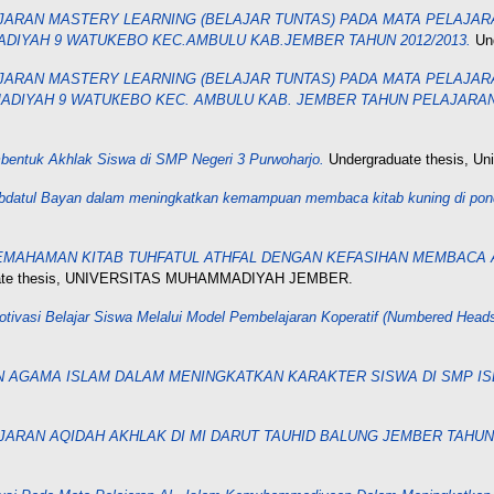
ARAN MASTERY LEARNING (BELAJAR TUNTAS) PADA MATA PELAJAR
ADIYAH 9 WATUKEBO KEC.AMBULU KAB.JEMBER TAHUN 2012/2013.
Un
ARAN MASTERY LEARNING (BELAJAR TUNTAS) PADA MATA PELAJAR
ADIYAH 9 WATUКЕВО KEC. AMBULU KAB. JEMBER TAHUN PELAJARAN 
entuk Akhlak Siswa di SMP Negeri 3 Purwoharjo.
Undergraduate thesis, U
bdatul Bayan dalam meningkatkan kemampuan membaca kitab kuning di pon
MAHAMAN KITAB TUHFATUL ATHFAL DENGAN KEFASIHAN MEMBACA AL
ate thesis, UNIVERSITAS MUHAMMADIYAH JEMBER.
tivasi Belajar Siswa Melalui Model Pembelajaran Koperatif (Numbered Heads
N AGAMA ISLAM DALAM MENINGKATKAN KARAKTER SISWA DI SMP IS
RAN AQIDAH AKHLAK DI MI DARUT TAUHID BALUNG JEMBER TAHUN P