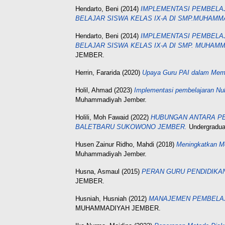
Hendarto, Beni
(2014)
IMPLEMENTASI PEMBELAJ
BELAJAR SISWA KELAS IX-A DI SMP.MUHAMM
Hendarto, Beni
(2014)
IMPLEMENTASI PEMBELAJ
BELAJAR SISWA KELAS IX-A DI SMP. MUHAMM
JEMBER.
Herrin, Fararida
(2020)
Upaya Guru PAI dalam Memb
Holil, Ahmad
(2023)
Implementasi pembelajaran Nu
Muhammadiyah Jember.
Holili, Moh Fawaid
(2022)
HUBUNGAN ANTARA PE
BALETBARU SUKOWONO JEMBER.
Undergradu
Husen Zainur Ridho, Mahdi
(2018)
Meningkatkan Mo
Muhammadiyah Jember.
Husna, Asmaul
(2015)
PERAN GURU PENDIDIKA
JEMBER.
Husniah, Husniah
(2012)
MANAJEMEN PEMBELAJA
MUHAMMADIYAH JEMBER.