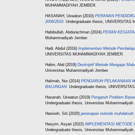
MUHAMMADIYAH JEMBER.
HASANAH, Uswatun
(2010)
PERANAN PENDIDIK
2009/2010.
Undergraduate thesis, UNIVERSIT
Habibullah, Abdurachman
(2024)
PERAN KEGIATA
Muhammadiyah Jember.
Hadi, Abdul
(2016)
Implementasi Metode Pembelajar
UNIVERSITAS MUHAMMADIYAH JEMBER.
Halim, Abd
(2019)
Deskriptif Metode Mengajar Ma
Universitas Muhammadiyah Jember.
Halimah, Nur
(2014)
PENGARUH PELAKANAAN ME
BALUNGAN.
Undergraduate thesis, UNIVERSI
Hasanah, Uswatun
(2019)
Pengaruh Problem Based 
Undergraduate thesis, Universitas Muhammadiyah 
Hasiseh, Siti
(2020)
penerapan metode muhdatsah d
Hasyim, Asyari
(2022)
IMPLEMENTASI METODE Q
Undergraduate thesis, Universitas Muhammadiyah 