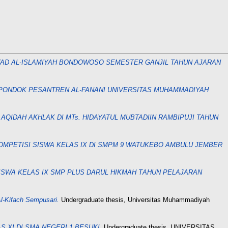
SYAD AL-ISLAMIYAH BONDOWOSO SEMESTER GANJIL TAHUN AJARAN
PONDOK PESANTREN AL-FANANI UNIVERSITAS MUHAMMADIYAH
QIDAH AKHLAK DI MTs. HIDAYATUL MUBTADIIN RAMBIPUJI TAHUN
MPETISI SISWA KELAS IX DI SMPM 9 WATUKEBO AMBULU JEMBER
ISWA KELAS IX SMP PLUS DARUL HIKМАН ТAHUN PELAJARAN
l-Kifach Sempusari.
Undergraduate thesis, Universitas Muhammadiyah
XI DI SMA NEGERI 1 BESUKI.
Undergraduate thesis, UNIVERSITAS