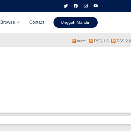
Browse
Contact
Unggah Mandiri
Atom
RSS 1.0
RSS 2.0