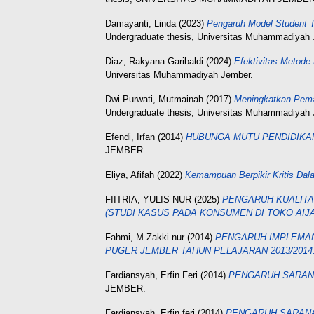
Damayanti, Linda
(2023)
Pengaruh Model Student T
Undergraduate thesis, Universitas Muhammadiyah 
Diaz, Rakyana Garibaldi
(2024)
Efektivitas Metode
Universitas Muhammadiyah Jember.
Dwi Purwati, Mutmainah
(2017)
Meningkatkan Pema
Undergraduate thesis, Universitas Muhammadiyah 
Efendi, Irfan
(2014)
HUBUNGA MUTU PENDIDIKAN
JEMBER.
Eliya, Afifah
(2022)
Kemampuan Berpikir Kritis Dal
FIITRIA, YULIS NUR
(2025)
PENGARUH KUALITA
(STUDI KASUS PADA KONSUMEN DI TOKO AIJ
Fahmi, M.Zakki nur
(2014)
PENGARUH IMPLEMANT
PUGER JEMBER TAHUN PELAJARAN 2013/2014
Fardiansyah, Erfin Feri
(2014)
PENGARUH SARANA
JEMBER.
Fardiansyah, Erfin feri
(2014)
PENGARUH SARANA