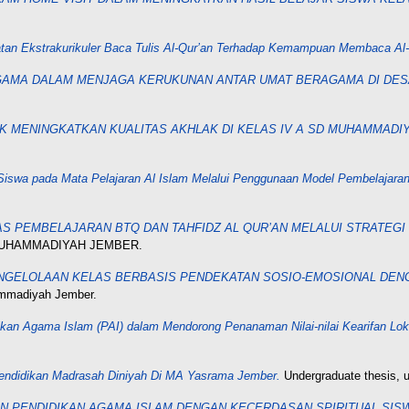
tan Ekstrakurikuler Baca Tulis Al-Qur’an Terhadap Kemampuan Membaca Al-
AMA DALAM MENJAGA KERUKUNAN ANTAR UMAT BERAGAMA DI DES
 MENINGKATKAN KUALITAS AKHLAK DI KELAS IV A SD MUHAMMADI
r Siswa pada Mata Pelajaran Al Islam Melalui Penggunaan Model Pembelaja
AS PEMBELAJARAN BTQ DAN TAHFIDZ AL QUR’AN MELALUI STRATEG
S MUHAMMADIYAH JEMBER.
GELOLAAN KELAS BERBASIS PENDEKATAN SOSIO-EMOSIONAL DENG
ammadiyah Jember.
ikan Agama Islam (PAI) dalam Mendorong Penanaman Nilai-nilai Kearifan 
endidikan Madrasah Diniyah Di MA Yasrama Jember.
Undergraduate thesis, 
 PENDIDIKAN AGAMA ISLAM DENGAN KECERDASAN SPIRITUAL SIS