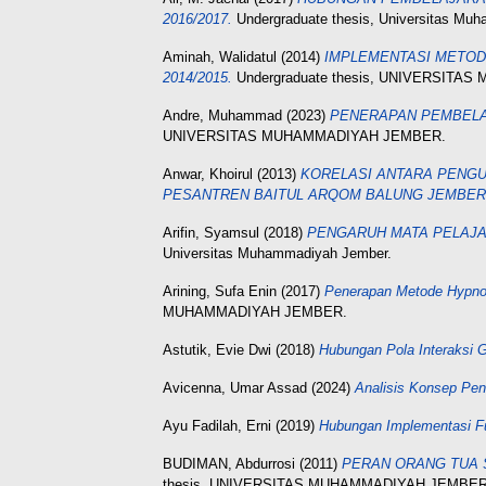
2016/2017.
Undergraduate thesis, Universitas Mu
Aminah, Walidatul
(2014)
IMPLEMENTASI METOD
2014/2015.
Undergraduate thesis, UNIVERSIT
Andre, Muhammad
(2023)
PENERAPAN PEMBELA
UNIVERSITAS MUHAMMADIYAH JEMBER.
Anwar, Khoirul
(2013)
KORELASI ANTARA PENGU
PESANTREN BAITUL ARQOM BALUNG JEMBER T
Arifin, Syamsul
(2018)
PENGARUH MATA PELAJA
Universitas Muhammadiyah Jember.
Arining, Sufa Enin
(2017)
Penerapan Metode Hypno
MUHAMMADIYAH JEMBER.
Astutik, Evie Dwi
(2018)
Hubungan Pola Interaksi
Avicenna, Umar Assad
(2024)
Analisis Konsep Pe
Ayu Fadilah, Erni
(2019)
Hubungan Implementasi Fu
BUDIMAN, Abdurrosi
(2011)
PERAN ORANG TUA S
thesis, UNIVERSITAS MUHAMMADIYAH JEMBER