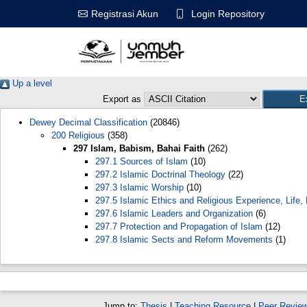
Login Repository
Registrasi Akun
Up a level
Export as
Dewey Decimal Classification
(20846)
200 Religious
(358)
297 Islam, Babism, Bahai Faith
(262)
297.1 Sources of Islam
(10)
297.2 Islamic Doctrinal Theology
(22)
297.3 Islamic Worship
(10)
297.5 Islamic Ethics and Religious Experience, Life, 
297.6 Islamic Leaders and Organization
(6)
297.7 Protection and Propagation of Islam
(12)
297.8 Islamic Sects and Reform Movements
(1)
Jump to:
Thesis
|
Teaching Resource
|
Peer Revie