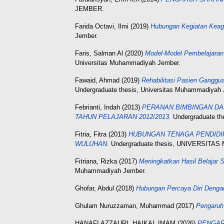
JEMBER.
Farida Octavi, Ilmi
(2019)
Hubungan Kegiatan Keag
Jember.
Faris, Salman Al
(2020)
Model-Model Pembelajaran
Universitas Muhammadiyah Jember.
Fawaid, Ahmad
(2019)
Rehabilitasi Pasien Gangg
Undergraduate thesis, Universitas Muhammadiyah 
Febrianti, Indah
(2013)
PERANAN BIMBINGAN DA
TAHUN PELAJARAN 2012/2013.
Undergraduate 
Fitria, Fitra
(2013)
HUBUNGAN TENAGA PENDIDI
WULUHAN.
Undergraduate thesis, UNIVERSIT
Fitriana, Rizka
(2017)
Meningkatkan Hasil Belajar
Muhammadiyah Jember.
Ghofar, Abdul
(2018)
Hubungan Percaya Diri Denga
Ghulam Nuruzzaman, Muhammad
(2017)
Pengaruh 
HANAFI AZZAURI, HAIKAL IMAM
(2026)
PENGAR