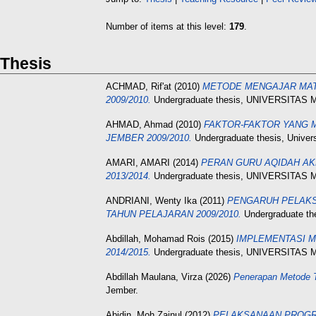
Number of items at this level:
179
.
Thesis
ACHMAD, Rif'at
(2010)
METODE MENGAJAR MATA
2009/2010.
Undergraduate thesis, UNIVERSIT
AHMAD, Ahmad
(2010)
FAKTOR-FAKTOR YANG 
JEMBER 2009/2010.
Undergraduate thesis, Unive
AMARI, AMARI
(2014)
PERAN GURU AQIDAH AKH
2013/2014.
Undergraduate thesis, UNIVERSIT
ANDRIANI, Wenty Ika
(2011)
PENGARUH PELAKS
TAHUN PELAJARAN 2009/2010.
Undergraduate 
Abdillah, Mohamad Rois
(2015)
IMPLEMENTASI M
2014/2015.
Undergraduate thesis, UNIVERSIT
Abdillah Maulana, Virza
(2026)
Penerapan Metode T
Jember.
Abidin, Moh.Zainul
(2012)
PELAKSANAAN PROGRA