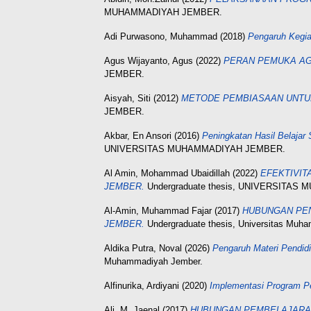
MUHAMMADIYAH JEMBER.
Adi Purwasono, Muhammad
(2018)
Pengaruh Kegia
Agus Wijayanto, Agus
(2022)
PERAN PEMUKA AG
JEMBER.
Aisyah, Siti
(2012)
METODE PEMBIASAAN UNTUK
JEMBER.
Akbar, En Ansori
(2016)
Peningkatan Hasil Belaja
UNIVERSITAS MUHAMMADIYAH JEMBER.
Al Amin, Mohammad Ubaidillah
(2022)
EFEKTIVIT
JEMBER.
Undergraduate thesis, UNIVERSITA
Al-Amin, Muhammad Fajar
(2017)
HUBUNGAN PEN
JEMBER.
Undergraduate thesis, Universitas Muh
Aldika Putra, Noval
(2026)
Pengaruh Materi Pendid
Muhammadiyah Jember.
Alfinurika, Ardiyani
(2020)
Implementasi Program P
Ali, M. Jaenal
(2017)
HUBUNGAN PEMBELAJARAN