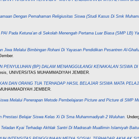
amaan Dengan Pemahaman Religiusitas Siswa (Studi Kasus Di Smk Muham
 PAI Pada Ketuna’an di Sekolah Menengah Pertama Luar Biasa (SMP LB) 
uan Jiwa Melalui Bimbingan Rohani Di Yayasan Pendidikan Pesantren Al-Gh
Jember.
N PENYULUHAN (BP) DALAM MENANGGULANGI KENAKALAN SISWA D
thesis, UNIVERSITAS MUHAMMADIYAH JEMBER.
KAN DAN ORANG TUA TERHADAP HASIL BELAJAR SISWA MATA PELAJ
AS MUHAMMADIYAH JEMBER.
 Siswa Melalui Penerapan Metode Pembelajaran Picture and Picture di SMP
n Prestasi Belajar Siswa Kelas Xi Di Sma Muhammadiyah 2 Wuluhan.
Underg
Teladan Kyai Terhadap Akhlak Santri Di Madrasah Muallimin Islamiyah Baitu
UH INTENSITAS PENGGUNAAN MEDIA SOSIAL TERHADAP AKHLAK SI