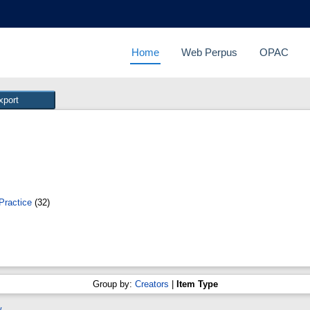
Home
Web Perpus
OPAC
Practice
(32)
Group by:
Creators
|
Item Type
w