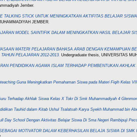
hammadiyah Jember.
E TALKING STICK UNTUK MENINGKATKAN AKTIFITAS BELAJAR SISW
AS MUHAMMADIYAH JEMBER.
JARAN MODEL SAINTIFIK DALAM MENINGKATKAN HASIL BELAJAR S
ASAAN MATERI PELAJARAN BAHASA ARAB DENGAN KEMAMPUAN BERB
AHUN PELAJARAN 2012-2013.
Undergraduate thesis, UNIVERSITAS 
RAN PENDIDIKAN AGAMA ISLAM TERHADAP PEMBENTUKAN AKHLAK S
teaching Guna Meningkatkan Pemahaman Siswa pada Materi Fiqih Kelas V
 Guru Terhadap Akhlak Siswa Kelas X Tokr Di Smk Muhammadiyah 4 Glenmor
ndidikan Tauhid dalam Kitab Ushul Tsalatsah Karya Syekh Muhammad bin Ab
ll Day School Dengan Aktivitas Belajar Siswa Di Sma Negeri Rambipuji Peco
EBAGAI MOTIVATOR DALAM KEBERHASILAN BELAJA SISWA DI SMK N
.