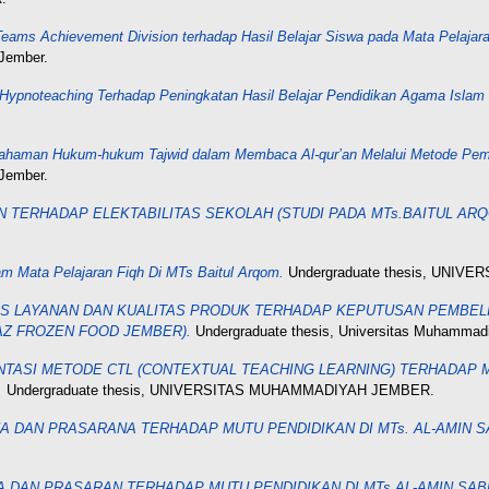
eams Achievement Division terhadap Hasil Belajar Siswa pada Mata Pelajar
Jember.
 Hypnoteaching Terhadap Peningkatan Hasil Belajar Pendidikan Agama Isla
haman Hukum-hukum Tajwid dalam Membaca Al-qur’an Melalui Metode Pemb
Jember.
 TERHADAP ELEKTABILITAS SEKOLAH (STUDI PADA MTs.BAITUL ARQ
am Mata Pelajaran Fiqh Di MTs Baitul Arqom.
Undergraduate thesis, UNI
S LAYANAN DAN KUALITAS PRODUK TERHADAP KEPUTUSAN PEMBEL
AZ FROZEN FOOD JEMBER).
Undergraduate thesis, Universitas Muhammad
ASI METODE CTL (CONTEXTUAL TEACHING LEARNING) TERHADAP MO
.
Undergraduate thesis, UNIVERSITAS MUHAMMADIYAH JEMBER.
 DAN PRASARANA TERHADAP MUTU PENDIDIKAN DI MTs. AL-AMIN 
 DAN PRASARAN TERHADAP MUTU PENDIDIKAN DI MTs.AL-AMIN SA