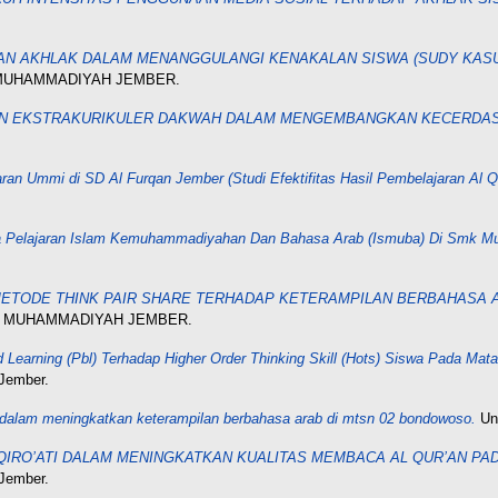
AN AKHLAK DALAM MENANGGULANGI KENAKALAN SISWA (SUDY KAS
AS MUHAMMADIYAH JEMBER.
N EKSTRAKURIKULER DAKWAH DALAM MENGEMBANGKAN KECERDASA
an Ummi di SD Al Furqan Jember (Studi Efektifitas Hasil Pembelajaran Al Q
ta Pelajaran Islam Kemuhammadiyahan Dan Bahasa Arab (Ismuba) Di Smk M
TODE THINK PAIR SHARE TERHADAP KETERAMPILAN BERBAHASA AR
TAS MUHAMMADIYAH JEMBER.
Learning (Pbl) Terhadap Higher Order Thinking Skill (Hots) Siswa Pada Mat
Jember.
alam meningkatkan keterampilan berbahasa arab di mtsn 02 bondowoso.
Und
IRO’ATI DALAM MENINGKATKAN KUALITAS MEMBACA AL QUR’AN PAD
Jember.