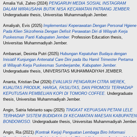
Amalia Yuli, Zahro
(2024)
PENGARUH MEDIA SOSIAL INSTAGRAM
DALAM WIRAUSAHA BUTIK NISA KECAMATAN PATRANG JEMBER.
Undergraduate thesis, Universitas Muhammadiyah Jember.
Amaliyah, Evis
(2025)
Implementasi Keperawatan Dengan Personal Hgiene
Pada Klien Skizofrenia Dengan Defisit Perawatan Diri di Wilayah Kerja
Puskesmas Panti Kabupaten Jember.
Profession Education thesis,
Universitas Muhammadiyah Jember.
Ambarsari, Desinta Putri
(2025)
Hubungan Kepatuhan Budaya dengan
Inisiatif Kunjungan Antenatal Care Dini pada Ibu Hamil Trimester Pertama
di Wilayah Kerja Puskesmas Sumberjambe, Kabupaten Jember.
Undergraduate thesis, UNIVERSITAS MUHAMMADIYAH JEMBER.
Ananta, Kristian Dwi
(2026)
EVALUASI PENGARUH CITRA MEREK,
KUALITAS PRODUK, HARGA, FASILITAS, DAN PROMOSI TERHADAP
KEPUTUSAN PEMBELIAN KOPI DI TOMORO COFFEE.
Undergraduate
thesis, Universitas Muhammadiyah Jember.
Angin, Satria febrianto sapu
(2025)
TINGKAT KEPUASAN PETANI LELE
TERHADAP SISTEM BUDIDAYA DI KECAMATAN MAESAN KABUPATEN
BONDOWOSO.
Undergraduate thesis, Universitas Muhammadiyah Jember.
Angin, Ria
(2021)
(Kontrak Kerja) Penguatan Lembaga Biro Informasi