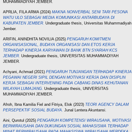
MUHAMMADIYAH JEMBER.
APRLIA, FILA ARMA
(2024)
MAKNA NONVERBAL SENI TARI PESONA
WATU ULO SEBAGAI MEDIA KOMUNIKASI ANTARBUDAYA DI
KABUPATEN JEMBER.
Undergraduate thesis, Universitas Muhammadiyah
Jember.
ARIFIN, ANINDHITA NOVILIA
(2025)
PENGARUH KOMITMEN
ORGANISASIONAL, BUDAYA ORGANISASI DAN ETOS KERJA
TERHADAP KINERJA KARYAWAN DI BANK BTN SYARIAH KCS
JEMBER.
Undergraduate thesis, UNIVERSITAS MUHAMMADIYAH
JEMBER.
Achyani, Achmad
(2021)
PENGARUH TUNJANGAN TERHADAP KINERJA
PEGAWAI NEGERI SIPIL DENGAN MOTIVASI KERJA DAN DISIPLIN
KERJA SEBAGAI INTERVENING PADA CABANG DINAS KEHUTANAN
WILAYAH LUMAJANG.
Undergraduate thesis, UNIVERSITAS
MUHAMMADIYAH JEMBER.
Afroh, Ibna Kamilia Fiel
and
Fitriya, Elok
(2023)
TEORI AGENCY DALAM
PERSEPEKTIF SOSIAL BUDAYA.
Junal Lentera Akuntansi.
Aini, Qurotul
(2025)
PENGARUH KOMPETENSI WIRAUSAHA, MOTIVASI
BERWIRAUSAHA DAN DUKUNGAN SOSIAL MAHASISWA TERHADAP
MINAT BERWIRAUSAHA PADA MAHASISWA WIRAUSAHA MERDEKA.