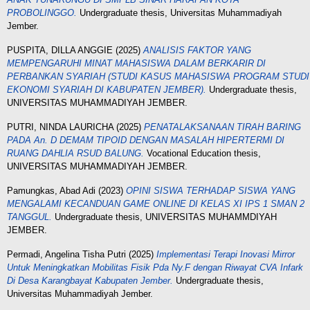
PROBOLINGGO.
Undergraduate thesis, Universitas Muhammadiyah
Jember.
PUSPITA, DILLA ANGGIE
(2025)
ANALISIS FAKTOR YANG
MEMPENGARUHI MINAT MAHASISWA DALAM BERKARIR DI
PERBANKAN SYARIAH (STUDI KASUS MAHASISWA PROGRAM STUDI
EKONOMI SYARIAH DI KABUPATEN JEMBER).
Undergraduate thesis,
UNIVERSITAS MUHAMMADIYAH JEMBER.
PUTRI, NINDA LAURICHA
(2025)
PENATALAKSANAAN TIRAH BARING
PADA An. D DEMAM TIPOID DENGAN MASALAH HIPERTERMI DI
RUANG DAHLIA RSUD BALUNG.
Vocational Education thesis,
UNIVERSITAS MUHAMMADIYAH JEMBER.
Pamungkas, Abad Adi
(2023)
OPINI SISWA TERHADAP SISWA YANG
MENGALAMI KECANDUAN GAME ONLINE DI KELAS XI IPS 1 SMAN 2
TANGGUL.
Undergraduate thesis, UNIVERSITAS MUHAMMDIYAH
JEMBER.
Permadi, Angelina Tisha Putri
(2025)
Implementasi Terapi Inovasi Mirror
Untuk Meningkatkan Mobilitas Fisik Pda Ny.F dengan Riwayat CVA Infark
Di Desa Karangbayat Kabupaten Jember.
Undergraduate thesis,
Universitas Muhammadiyah Jember.