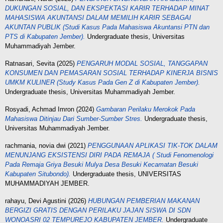
DUKUNGAN SOSIAL, DAN EKSPEKTASI KARIR TERHADAP MINAT
MAHASISWA AKUNTANSI DALAM MEMILIH KARIR SEBAGAI
AKUNTAN PUBLIK (Studi Kasus Pada Mahasiswa Akuntansi PTN dan
PTS di Kabupaten Jember).
Undergraduate thesis, Universitas
Muhammadiyah Jember.
Ratnasari, Sevita
(2025)
PENGARUH MODAL SOSIAL, TANGGAPAN
KONSUMEN DAN PEMASARAN SOSIAL TERHADAP KINERJA BISNIS
UMKM KULINER (Study Kasus Pada Gen Z di Kabupaten Jember).
Undergraduate thesis, Universitas Muhammadiyah Jember.
Rosyadi, Achmad Imron
(2024)
Gambaran Perilaku Merokok Pada
Mahasiswa Ditinjau Dari Sumber-Sumber Stres.
Undergraduate thesis,
Universitas Muhammadiyah Jember.
rachmania, novia dwi
(2021)
PENGGUNAAN APLIKASI TIK-TOK DALAM
MENUNJANG EKSISTENSI DIRI PADA REMAJA ( Studi Fenomenologi
Pada Remaja Griya Besuki Mulya Desa Besuki Kecamatan Besuki
Kabupaten Situbondo).
Undergraduate thesis, UNIVERSITAS
MUHAMMADIYAH JEMBER.
rahayu, Devi Agustini
(2026)
HUBUNGAN PEMBERIAN MAKANAN
BERGIZI GRATIS DENGAN PERILAKU JAJAN SISWA DI SDN
WONOASRI 02 TEMPUREJO KABUPATEN JEMBER.
Undergraduate