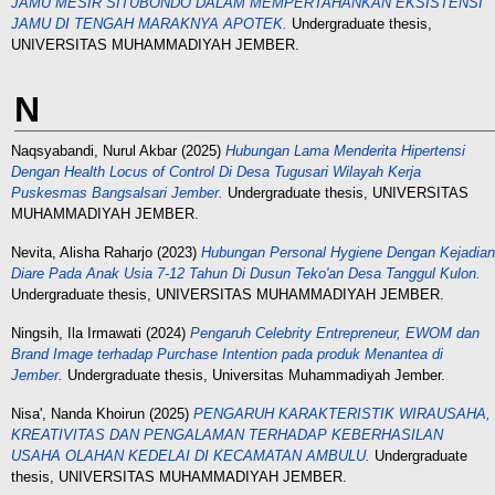
JAMU MESIR SITUBONDO DALAM MEMPERTAHANKAN EKSISTENSI
JAMU DI TENGAH MARAKNYA APOTEK.
Undergraduate thesis,
UNIVERSITAS MUHAMMADIYAH JEMBER.
N
Naqsyabandi, Nurul Akbar
(2025)
Hubungan Lama Menderita Hipertensi
Dengan Health Locus of Control Di Desa Tugusari Wilayah Kerja
Puskesmas Bangsalsari Jember.
Undergraduate thesis, UNIVERSITAS
MUHAMMADIYAH JEMBER.
Nevita, Alisha Raharjo
(2023)
Hubungan Personal Hygiene Dengan Kejadian
Diare Pada Anak Usia 7-12 Tahun Di Dusun Teko'an Desa Tanggul Kulon.
Undergraduate thesis, UNIVERSITAS MUHAMMADIYAH JEMBER.
Ningsih, Ila Irmawati
(2024)
Pengaruh Celebrity Entrepreneur, EWOM dan
Brand Image terhadap Purchase Intention pada produk Menantea di
Jember.
Undergraduate thesis, Universitas Muhammadiyah Jember.
Nisa', Nanda Khoirun
(2025)
PENGARUH KARAKTERISTIK WIRAUSAHA,
KREATIVITAS DAN PENGALAMAN TERHADAP KEBERHASILAN
USAHA OLAHAN KEDELAI DI KECAMATAN AMBULU.
Undergraduate
thesis, UNIVERSITAS MUHAMMADIYAH JEMBER.