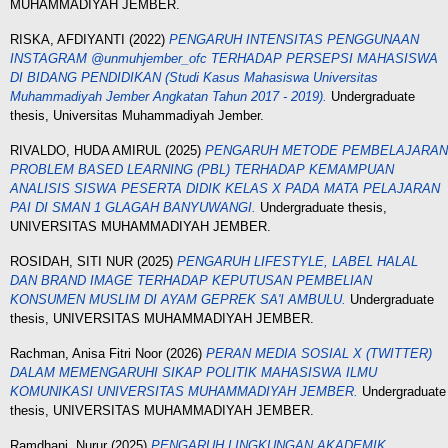
MUHAMMADIYAH JEMBER.
RISKA, AFDIYANTI
(2022)
PENGARUH INTENSITAS PENGGUNAAN
INSTAGRAM @unmuhjember_ofc TERHADAP PERSEPSI MAHASISWA
DI BIDANG PENDIDIKAN (Studi Kasus Mahasiswa Universitas
Muhammadiyah Jember Angkatan Tahun 2017 - 2019).
Undergraduate
thesis, Universitas Muhammadiyah Jember.
RIVALDO, HUDA AMIRUL
(2025)
PENGARUH METODE PEMBELAJARAN
PROBLEM BASED LEARNING (PBL) TERHADAP KEMAMPUAN
ANALISIS SISWA PESERTA DIDIK KELAS X PADA MATA PELAJARAN
PAI DI SMAN 1 GLAGAH BANYUWANGI.
Undergraduate thesis,
UNIVERSITAS MUHAMMADIYAH JEMBER.
ROSIDAH, SITI NUR
(2025)
PENGARUH LIFESTYLE, LABEL HALAL
DAN BRAND IMAGE TERHADAP KEPUTUSAN PEMBELIAN
KONSUMEN MUSLIM DI AYAM GEPREK SA'I AMBULU.
Undergraduate
thesis, UNIVERSITAS MUHAMMADIYAH JEMBER.
Rachman, Anisa Fitri Noor
(2026)
PERAN MEDIA SOSIAL X (TWITTER)
DALAM MEMENGARUHI SIKAP POLITIK MAHASISWA ILMU
KOMUNIKASI UNIVERSITAS MUHAMMADIYAH JEMBER.
Undergraduate
thesis, UNIVERSITAS MUHAMMADIYAH JEMBER.
Ramdhani, Nurur
(2025)
PENGARUH LINGKUNGAN AKADEMIK,