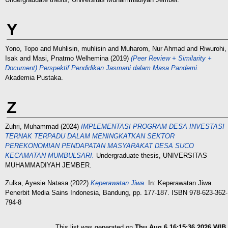
Y
Yono, Topo
and
Muhlisin, muhlisin
and
Muharom, Nur Ahmad
and
Riwurohi,
Isak
and
Masi, Pnatmo Welhemina
(2019)
(Peer Review + Similarity +
Document) Perspektif Pendidikan Jasmani dalam Masa Pandemi.
Akademia Pustaka.
Z
Zuhri, Muhammad
(2024)
IMPLEMENTASI PROGRAM DESA INVESTASI
TERNAK TERPADU DALAM MENINGKATKAN SEKTOR
PEREKONOMIAN PENDAPATAN MASYARAKAT DESA SUCO
KECAMATAN MUMBULSARI.
Undergraduate thesis, UNIVERSITAS
MUHAMMADIYAH JEMBER.
Zulka, Ayesie Natasa
(2022)
Keperawatan Jiwa.
In: Keperawatan Jiwa.
Penerbit Media Sains Indonesia, Bandung, pp. 177-187. ISBN 978-623-362-
794-8
This list was generated on
Thu Aug 6 16:15:36 2026 WIB
.