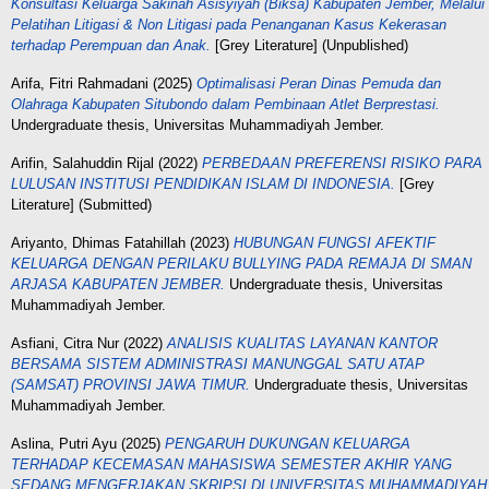
Konsultasi Keluarga Sakinah Asisyiyah (Biksa) Kabupaten Jember, Melalui
Pelatihan Litigasi & Non Litigasi pada Penanganan Kasus Kekerasan
terhadap Perempuan dan Anak.
[Grey Literature] (Unpublished)
Arifa, Fitri Rahmadani
(2025)
Optimalisasi Peran Dinas Pemuda dan
Olahraga Kabupaten Situbondo dalam Pembinaan Atlet Berprestasi.
Undergraduate thesis, Universitas Muhammadiyah Jember.
Arifin, Salahuddin Rijal
(2022)
PERBEDAAN PREFERENSI RISIKO PARA
LULUSAN INSTITUSI PENDIDIKAN ISLAM DI INDONESIA.
[Grey
Literature] (Submitted)
Ariyanto, Dhimas Fatahillah
(2023)
HUBUNGAN FUNGSI AFEKTIF
KELUARGA DENGAN PERILAKU BULLYING PADA REMAJA DI SMAN
ARJASA KABUPATEN JEMBER.
Undergraduate thesis, Universitas
Muhammadiyah Jember.
Asfiani, Citra Nur
(2022)
ANALISIS KUALITAS LAYANAN KANTOR
BERSAMA SISTEM ADMINISTRASI MANUNGGAL SATU ATAP
(SAMSAT) PROVINSI JAWA TIMUR.
Undergraduate thesis, Universitas
Muhammadiyah Jember.
Aslina, Putri Ayu
(2025)
PENGARUH DUKUNGAN KELUARGA
TERHADAP KECEMASAN MAHASISWA SEMESTER AKHIR YANG
SEDANG MENGERJAKAN SKRIPSI DI UNIVERSITAS MUHAMMADIYAH