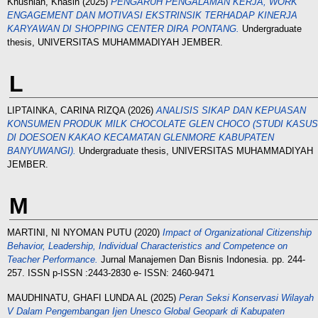
Khusniah, Khasin
(2025)
PENGARUH PENGALAMAN KERJA, WORK
ENGAGEMENT DAN MOTIVASI EKSTRINSIK TERHADAP KINERJA
KARYAWAN DI SHOPPING CENTER DIRA PONTANG.
Undergraduate
thesis, UNIVERSITAS MUHAMMADIYAH JEMBER.
L
LIPTAINKA, CARINA RIZQA
(2026)
ANALISIS SIKAP DAN KEPUASAN
KONSUMEN PRODUK MILK CHOCOLATE GLEN CHOCO (STUDI KASUS
DI DOESOEN KAKAO KECAMATAN GLENMORE KABUPATEN
BANYUWANGI).
Undergraduate thesis, UNIVERSITAS MUHAMMADIYAH
JEMBER.
M
MARTINI, NI NYOMAN PUTU
(2020)
Impact of Organizational Citizenship
Behavior, Leadership, Individual Characteristics and Competence on
Teacher Performance.
Jurnal Manajemen Dan Bisnis Indonesia. pp. 244-
257. ISSN p-ISSN :2443-2830 e- ISSN: 2460-9471
MAUDHINATU, GHAFI LUNDA AL
(2025)
Peran Seksi Konservasi Wilayah
V Dalam Pengembangan Ijen Unesco Global Geopark di Kabupaten