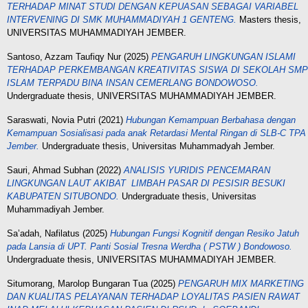
TERHADAP MINAT STUDI DENGAN KEPUASAN SEBAGAI VARIABEL
INTERVENING DI SMK MUHAMMADIYAH 1 GENTENG.
Masters thesis,
UNIVERSITAS MUHAMMADIYAH JEMBER.
Santoso, Azzam Taufiqy Nur
(2025)
PENGARUH LINGKUNGAN ISLAMI
TERHADAP PERKEMBANGAN KREATIVITAS SISWA DI SEKOLAH SMP
ISLAM TERPADU BINA INSAN CEMERLANG BONDOWOSO.
Undergraduate thesis, UNIVERSITAS MUHAMMADIYAH JEMBER.
Saraswati, Novia Putri
(2021)
Hubungan Kemampuan Berbahasa dengan
Kemampuan Sosialisasi pada anak Retardasi Mental Ringan di SLB-C TPA
Jember.
Undergraduate thesis, Universitas Muhammadyah Jember.
Sauri, Ahmad Subhan
(2022)
ANALISIS YURIDIS PENCEMARAN
LINGKUNGAN LAUT AKIBAT LIMBAH PASAR DI PESISIR BESUKI
KABUPATEN SITUBONDO.
Undergraduate thesis, Universitas
Muhammadiyah Jember.
Sa’adah, Nafilatus
(2025)
Hubungan Fungsi Kognitif dengan Resiko Jatuh
pada Lansia di UPT. Panti Sosial Tresna Werdha ( PSTW ) Bondowoso.
Undergraduate thesis, UNIVERSITAS MUHAMMADIYAH JEMBER.
Situmorang, Marolop Bungaran Tua
(2025)
PENGARUH MIX MARKETING
DAN KUALITAS PELAYANAN TERHADAP LOYALITAS PASIEN RAWAT