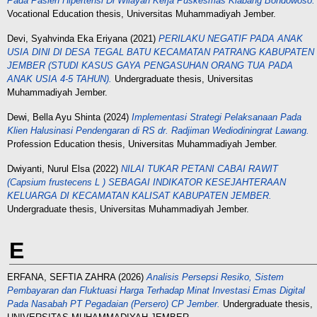
Pada Pasien Hipertensi Di Wilayah Kerja Puskesmas Klabang Bondowoso.
Vocational Education thesis, Universitas Muhammadiyah Jember.
Devi, Syahvinda Eka Eriyana
(2021)
PERILAKU NEGATIF PADA ANAK
USIA DINI DI DESA TEGAL BATU KECAMATAN PATRANG KABUPATEN
JEMBER (STUDI KASUS GAYA PENGASUHAN ORANG TUA PADA
ANAK USIA 4-5 TAHUN).
Undergraduate thesis, Universitas
Muhammadiyah Jember.
Dewi, Bella Ayu Shinta
(2024)
Implementasi Strategi Pelaksanaan Pada
Klien Halusinasi Pendengaran di RS dr. Radjiman Wediodiningrat Lawang.
Profession Education thesis, Universitas Muhammadiyah Jember.
Dwiyanti, Nurul Elsa
(2022)
NILAI TUKAR PETANI CABAI RAWIT
(Capsium frustecens L ) SEBAGAI INDIKATOR KESEJAHTERAAN
KELUARGA DI KECAMATAN KALISAT KABUPATEN JEMBER.
Undergraduate thesis, Universitas Muhammadiyah Jember.
E
ERFANA, SEFTIA ZAHRA
(2026)
Analisis Persepsi Resiko, Sistem
Pembayaran dan Fluktuasi Harga Terhadap Minat Investasi Emas Digital
Pada Nasabah PT Pegadaian (Persero) CP Jember.
Undergraduate thesis,