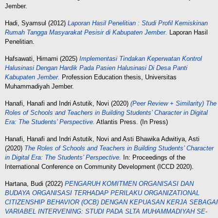
Jember.
Hadi, Syamsul
(2012)
Laporan Hasil Penelitian : Studi Profil Kemiskinan
Rumah Tangga Masyarakat Pesisir di Kabupaten Jember.
Laporan Hasil
Penelitian.
Hafsawati, Himami
(2025)
Implementasi Tindakan Keperwatan Kontrol
Halusinasi Dengan Hardik Pada Pasien Halusinasi Di Desa Panti
Kabupaten Jember.
Profession Education thesis, Universitas
Muhammadiyah Jember.
Hanafi, Hanafi
and
Indri Astutik, Novi
(2020)
(Peer Review + Similarity) The
Roles of Schools and Teachers in Building Students’ Character in Digital
Era: The Students’ Perspective.
Atlantis Press. (In Press)
Hanafi, Hanafi
and
Indri Astutik, Novi
and
Asti Bhawika Adwitiya, Asti
(2020)
The Roles of Schools and Teachers in Building Students’ Character
in Digital Era: The Students’ Perspective.
In: Proceedings of the
International Conference on Community Development (ICCD 2020).
Hartana, Budi
(2022)
PENGARUH KOMITMEN ORGANISASI DAN
BUDAYA ORGANISASI TERHADAP PERILAKU ORGANIZATIONAL
CITIZENSHIP BEHAVIOR (OCB) DENGAN KEPUASAN KERJA SEBAGAI
VARIABEL INTERVENING: STUDI PADA SLTA MUHAMMADIYAH SE-