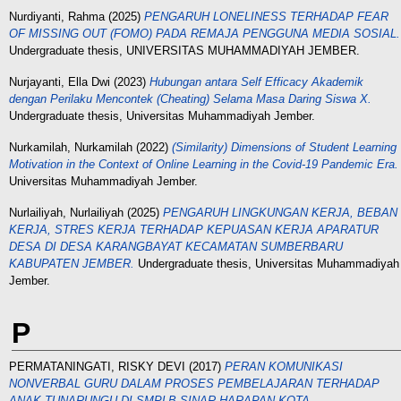
Nurdiyanti, Rahma
(2025)
PENGARUH LONELINESS TERHADAP FEAR
OF MISSING OUT (FOMO) PADA REMAJA PENGGUNA MEDIA SOSIAL.
Undergraduate thesis, UNIVERSITAS MUHAMMADIYAH JEMBER.
Nurjayanti, Ella Dwi
(2023)
Hubungan antara Self Efficacy Akademik
dengan Perilaku Mencontek (Cheating) Selama Masa Daring Siswa X.
Undergraduate thesis, Universitas Muhammadiyah Jember.
Nurkamilah, Nurkamilah
(2022)
(Similarity) Dimensions of Student Learning
Motivation in the Context of Online Learning in the Covid-19 Pandemic Era.
Universitas Muhammadiyah Jember.
Nurlailiyah, Nurlailiyah
(2025)
PENGARUH LINGKUNGAN KERJA, BEBAN
KERJA, STRES KERJA TERHADAP KEPUASAN KERJA APARATUR
DESA DI DESA KARANGBAYAT KECAMATAN SUMBERBARU
KABUPATEN JEMBER.
Undergraduate thesis, Universitas Muhammadiyah
Jember.
P
PERMATANINGATI, RISKY DEVI
(2017)
PERAN KOMUNIKASI
NONVERBAL GURU DALAM PROSES PEMBELAJARAN TERHADAP
ANAK TUNARUNGU DI SMPLB SINAR HARAPAN KOTA