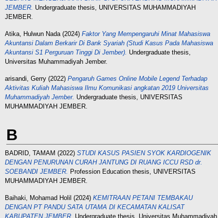
JEMBER.
Undergraduate thesis, UNIVERSITAS MUHAMMADIYAH
JEMBER.
Atika, Hulwun Nada
(2024)
Faktor Yang Mempengaruhi Minat Mahasiswa
Akuntansi Dalam Berkarir Di Bank Syariah (Studi Kasus Pada Mahasiswa
Akuntansi S1 Perguruan Tinggi Di Jember).
Undergraduate thesis,
Universitas Muhammadiyah Jember.
arisandi, Gerry
(2022)
Pengaruh Games Online Mobile Legend Terhadap
Aktivitas Kuliah Mahasiswa Ilmu Komunikasi angkatan 2019 Universitas
Muhammadiyah Jember.
Undergraduate thesis, UNIVERSITAS
MUHAMMADIYAH JEMBER.
B
BADRID, TAMAM
(2022)
STUDI KASUS PASIEN SYOK KARDIOGENIK
DENGAN PENURUNAN CURAH JANTUNG DI RUANG ICCU RSD dr.
SOEBANDI JEMBER.
Profession Education thesis, UNIVERSITAS
MUHAMMADIYAH JEMBER.
Baihaki, Mohamad Holil
(2024)
KEMITRAAN PETANI TEMBAKAU
DENGAN PT PANDU SATA UTAMA DI KECAMATAN KALISAT
KABUPATEN JEMBER.
Undergraduate thesis, Universitas Muhammadiyah