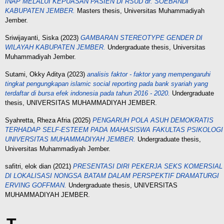
INAP MELALUI KEPUASAN PASIEN DI RSUD dr. SOEBANDI
KABUPATEN JEMBER.
Masters thesis, Universitas Muhammadiyah
Jember.
Sriwijayanti, Siska
(2023)
GAMBARAN STEREOTYPE GENDER DI
WILAYAH KABUPATEN JEMBER.
Undergraduate thesis, Universitas
Muhammadiyah Jember.
Sutami, Okky Aditya
(2023)
analisis faktor - faktor yang mempengaruhi
tingkat pengungkapan islamic social reporting pada bank syariah yang
terdaftar di bursa efek indonesia pada tahun 2016 - 2020.
Undergraduate
thesis, UNIVERSITAS MUHAMMADIYAH JEMBER.
Syahretta, Rheza Afria
(2025)
PENGARUH POLA ASUH DEMOKRATIS
TERHADAP SELF-ESTEEM PADA MAHASISWA FAKULTAS PSIKOLOGI
UNIVERSITAS MUHAMMADIYAH JEMBER.
Undergraduate thesis,
Universitas Muhammadiyah Jember.
safitri, elok dian
(2021)
PRESENTASI DIRI PEKERJA SEKS KOMERSIAL
DI LOKALISASI NONGSA BATAM DALAM PERSPEKTIF DRAMATURGI
ERVING GOFFMAN.
Undergraduate thesis, UNIVERSITAS
MUHAMMADIYAH JEMBER.