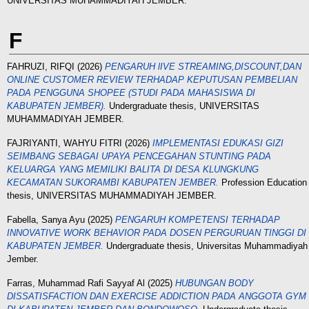
UNIVERSITAS MUHAMMADIYAH JEMBER.
F
FAHRUZI, RIFQI
(2026)
PENGARUH lIVE STREAMING,DISCOUNT,DAN
ONLINE CUSTOMER REVIEW TERHADAP KEPUTUSAN PEMBELIAN
PADA PENGGUNA SHOPEE (STUDI PADA MAHASISWA DI
KABUPATEN JEMBER).
Undergraduate thesis, UNIVERSITAS
MUHAMMADIYAH JEMBER.
FAJRIYANTI, WAHYU FITRI
(2026)
IMPLEMENTASI EDUKASI GIZI
SEIMBANG SEBAGAI UPAYA PENCEGAHAN STUNTING PADA
KELUARGA YANG MEMILIKI BALITA DI DESA KLUNGKUNG
KECAMATAN SUKORAMBI KABUPATEN JEMBER.
Profession Education
thesis, UNIVERSITAS MUHAMMADIYAH JEMBER.
Fabella, Sanya Ayu
(2025)
PENGARUH KOMPETENSI TERHADAP
INNOVATIVE WORK BEHAVIOR PADA DOSEN PERGURUAN TINGGI DI
KABUPATEN JEMBER.
Undergraduate thesis, Universitas Muhammadiyah
Jember.
Farras, Muhammad Rafi Sayyaf Al
(2025)
HUBUNGAN BODY
DISSATISFACTION DAN EXERCISE ADDICTION PADA ANGGOTA GYM