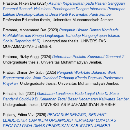
Prastika, Niken Dwi
(2024)
Asuhan Keperawatan pada Pasien Gangguan
Persepsi Sensori: Halusinasi Pendengaran Dengan Intervensi Penerapan
Latihan Bercakap-Cakap di Desa Panti Kecamatan Panti Jember.
Profession Education thesis, Universitas Muhammadiyah Jember.
Pratama, Mohammad Dwi
(2023)
Pengaruh Ukuran Dewan Komisaris,
Profitabilitas dan Kinerja Lingkungan Terhadap Pengungkapan Islamic
Social Reporting (ISR).
Undergraduate thesis, UNIVERSITAS
MUHAMMADIYAH JEMBER.
Pratama, Rizky Anggi
(2024)
Determinan Perilaku Konsumtif Generasi Z.
Undergraduate thesis, Universitas Muhammadiyah Jember.
Pratiwi, Dhinar Dwi Sabti
(2025)
Pengaruh Work-Life Balance, Work
Engagement dan Work Overload Terhadap Kinerja Pegawai Puskesmas
Prajekan.
Undergraduate thesis, Universitas Muhammadiyah Jember.
Prihatin, Tuti
(2021)
Gambaran Loneliness Pada Lanjut Usia Di Masa
Pandemi Covid-19 Di Kelurahan Tegal Besar Kecamatan Kaliwates Jember.
Undergraduate thesis, UNIVERSITAS MUAHAMMDIYAH JEMBER.
Pujiany, Erlina Vivi
(2026)
PENGARUH REWARD, SERVANT
LEADERSHIP, DAN IKLIM ORGANISASI TERHADAP LOYALITAS
PEGAWAI PADA DINAS PENDIDIKAN KABUPATEN JEMBER.