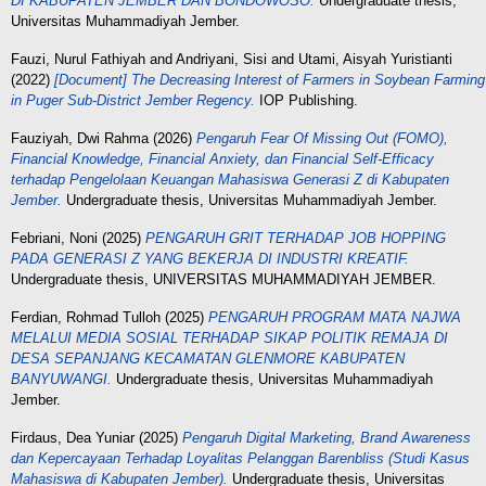
DI KABUPATEN JEMBER DAN BONDOWOSO.
Undergraduate thesis,
Universitas Muhammadiyah Jember.
Fauzi, Nurul Fathiyah
and
Andriyani, Sisi
and
Utami, Aisyah Yuristianti
(2022)
[Document] The Decreasing Interest of Farmers in Soybean Farming
in Puger Sub-District Jember Regency.
IOP Publishing.
Fauziyah, Dwi Rahma
(2026)
Pengaruh Fear Of Missing Out (FOMO),
Financial Knowledge, Financial Anxiety, dan Financial Self-Efficacy
terhadap Pengelolaan Keuangan Mahasiswa Generasi Z di Kabupaten
Jember.
Undergraduate thesis, Universitas Muhammadiyah Jember.
Febriani, Noni
(2025)
PENGARUH GRIT TERHADAP JOB HOPPING
PADA GENERASI Z YANG BEKERJA DI INDUSTRI KREATIF.
Undergraduate thesis, UNIVERSITAS MUHAMMADIYAH JEMBER.
Ferdian, Rohmad Tulloh
(2025)
PENGARUH PROGRAM MATA NAJWA
MELALUI MEDIA SOSIAL TERHADAP SIKAP POLITIK REMAJA DI
DESA SEPANJANG KECAMATAN GLENMORE KABUPATEN
BANYUWANGI.
Undergraduate thesis, Universitas Muhammadiyah
Jember.
Firdaus, Dea Yuniar
(2025)
Pengaruh Digital Marketing, Brand Awareness
dan Kepercayaan Terhadap Loyalitas Pelanggan Barenbliss (Studi Kasus
Mahasiswa di Kabupaten Jember).
Undergraduate thesis, Universitas