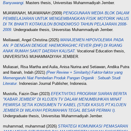
Banyuwangi.
Masters thesis, Universitas Muhammadiyah Jember.
MUAWANAH, MUAWANAH
(2009)
PENGGUNAAN MEDIA BLOK DALAM
PEMBELAJARAN UNTUK MENGEMBANGKAN FISIK MOTORIK HALUS
DI TK BHAKTI KOTAKULON BONDOWOSO TAHUN PELAJARAN 2008-
2009.
Undergraduate thesis, Universitas Muhammadiyah Jember.
Meiliawati, Angel Christina
(2025)
MANAJEMEN HIPOVOLEMIA PADA
AN. P DENGAN DENGUE HAEMORAGHIC FEVER (DHF) DI RUANG
ANAK RUMAH SAKIT DAERAH KALISAT.
Vocational Education thesis,
UNIVERSITAS MUHAMMADIYAH JEMBER.
Muliasari, Risa Martha
and
Aulia, Anisa Nurina
and
Setiawan, Andika Putra
and
Ibanah, Indah
(2021)
(Peer Review + Similarity) Faktor-faktor yang
Memengaruhi Niat Pembelian Produk Pangan Organik : Sebuah Studi
Literatur.
Indonesian Journal Publisher, Indonesia.
Mustofa, Faizin Dian
(2023)
EFEKTIVITAS PROGRAM SIARAN BERITA
"KABAR JEMBER" DI KLOJEN TV DALAM MENUMBUHKAN MINAT
PEMIRSA SETIA KONSUMEN TV KABEL (STUDI KASUS PT.KLOJEN
JEMBER DI WILAYAH PERUMAHAN TEGAL BESAR PERMAI I).
Undergraduate thesis, Universitas Muhammadiyah Jember.
muhammad, muhammad
(2026)
STRATEGI KOMUNIKASI PEMASARAN