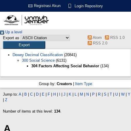
Registrasi Akun
Login Repository
Up a level
Atom
RSS 1.0
Export as
RSS 2.0
Dewey Decimal Classification
(20841)
300 Social Science
(6131)
304 Factors Affecting Social Behavior
(134)
Group by:
Creators
|
Item Type
Jump to:
A
|
B
|
C
|
D
|
E
|
F
|
H
|
I
|
J
|
K
|
L
|
M
|
N
|
P
|
R
|
S
|
T
|
U
|
W
|
Y
|
Z
Number of items at this level:
134
.
A