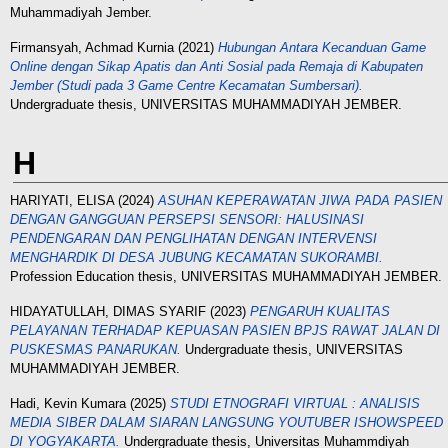
Muhammadiyah Jember.
Firmansyah, Achmad Kurnia
(2021)
Hubungan Antara Kecanduan Game
Online dengan Sikap Apatis dan Anti Sosial pada Remaja di Kabupaten
Jember (Studi pada 3 Game Centre Kecamatan Sumbersari).
Undergraduate thesis, UNIVERSITAS MUHAMMADIYAH JEMBER.
H
HARIYATI, ELISA
(2024)
ASUHAN KEPERAWATAN JIWA PADA PASIEN
DENGAN GANGGUAN PERSEPSI SENSORI: HALUSINASI
PENDENGARAN DAN PENGLIHATAN DENGAN INTERVENSI
MENGHARDIK DI DESA JUBUNG KECAMATAN SUKORAMBI.
Profession Education thesis, UNIVERSITAS MUHAMMADIYAH JEMBER.
HIDAYATULLAH, DIMAS SYARIF
(2023)
PENGARUH KUALITAS
PELAYANAN TERHADAP KEPUASAN PASIEN BPJS RAWAT JALAN DI
PUSKESMAS PANARUKAN.
Undergraduate thesis, UNIVERSITAS
MUHAMMADIYAH JEMBER.
Hadi, Kevin Kumara
(2025)
STUDI ETNOGRAFI VIRTUAL : ANALISIS
MEDIA SIBER DALAM SIARAN LANGSUNG YOUTUBER ISHOWSPEED
DI YOGYAKARTA.
Undergraduate thesis, Universitas Muhammdiyah