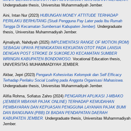
Undergraduate thesis, Universitas Muhammadiyah Jember.
Aini, Intan Nur
(2023)
HUBUNGAN MONEY ATTITUDE TERHADAP
PERILAKU BERHUTANG (Studi Pengguna Pay Later pada Ibu Rumah
Tangga Di Kecamatan Sumbersari Kabupaten Jember).
Undergraduate
thesis, Universitas Muhammadiyah Jember.
Ajmaliyah, Nahdiyah
(2025)
IMPLEMENTASI RANGE OF MOTION (ROM)
SEBAGAI UPAYA PENINGKATAN KEKUATAN OTOT PADA LANSIA
DENGAN POST STROKE DI SUKOREJO KECAMATAN SUMBER
WRINGIN KABUPATEN BONDOWOSO.
Vocational Education thesis,
UNIVERSITAS MUHAMMADIYAH JEMBER.
Akbar, Jepri
(2023)
Pengaruh Kohesivitas Kelompok dan Self Efficacy
Terhadap Perilaku Social Loafing pada Anggota Organisasi Mahasiswa.
Undergraduate thesis, Universitas Muhammadiyah Jember.
Alifia Rohma, Sofiatus Zahro
(2024)
PENGARUH APLIKASI J-MBAKO
(JEMBER MBAYAR PAJAK ONLINE) TERHADAP KEMUDAHAN
PEMBAYARAN DAN KEPUASAN PENGGUNA LAYANAN PAJAK BUMI
DAN BANGUNAN (PBB) DI BADAN PENDAPATAN DAERAH
KABUPATEN JEMBER.
Undergraduate thesis, Universitas Muhammadiyah
Jember.