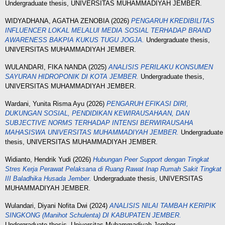
Undergraduate thesis, UNIVERSITAS MUHAMMADIYAH JEMBER.
WIDYADHANA, AGATHA ZENOBIA
(2026)
PENGARUH KREDIBILITAS
INFLUENCER LOKAL MELALUI MEDIA SOSIAL TERHADAP BRAND
AWARENESS BAKPIA KUKUS TUGU JOGJA.
Undergraduate thesis,
UNIVERSITAS MUHAMMADIYAH JEMBER.
WULANDARI, FIKA NANDA
(2025)
ANALISIS PERILAKU KONSUMEN
SAYURAN HIDROPONIK DI KOTA JEMBER.
Undergraduate thesis,
UNIVERSITAS MUHAMMADIYAH JEMBER.
Wardani, Yunita Risma Ayu
(2026)
PENGARUH EFIKASI DIRI,
DUKUNGAN SOSIAL, PENDIDIKAN KEWIRAUSAHAAN, DAN
SUBJECTIVE NORMS TERHADAP INTENSI BERWIRAUSAHA
MAHASISWA UNIVERSITAS MUHAMMADIYAH JEMBER.
Undergraduate
thesis, UNIVERSITAS MUHAMMADIYAH JEMBER.
Widianto, Hendrik Yudi
(2026)
Hubungan Peer Support dengan Tingkat
Stres Kerja Perawat Pelaksana di Ruang Rawat Inap Rumah Sakit Tingkat
III Baladhika Husada Jember.
Undergraduate thesis, UNIVERSITAS
MUHAMMADIYAH JEMBER.
Wulandari, Diyani Nofita Dwi
(2024)
ANALISIS NILAI TAMBAH KERIPIK
SINGKONG (Manihot Schulenta) DI KABUPATEN JEMBER.
Undergraduate thesis, Universitas Muhammadiyah Jember.