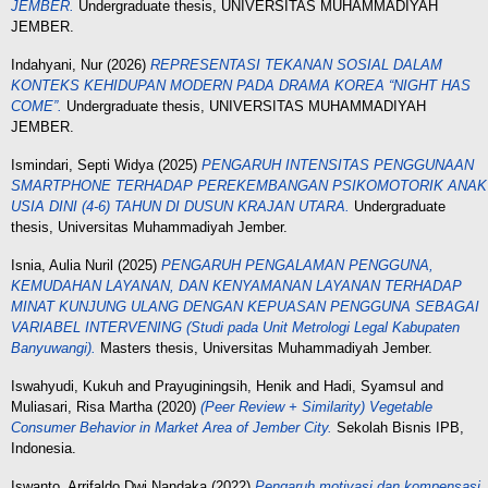
JEMBER.
Undergraduate thesis, UNIVERSITAS MUHAMMADIYAH
JEMBER.
Indahyani, Nur
(2026)
REPRESENTASI TEKANAN SOSIAL DALAM
KONTEKS KEHIDUPAN MODERN PADA DRAMA KOREA “NIGHT HAS
COME”.
Undergraduate thesis, UNIVERSITAS MUHAMMADIYAH
JEMBER.
Ismindari, Septi Widya
(2025)
PENGARUH INTENSITAS PENGGUNAAN
SMARTPHONE TERHADAP PEREKEMBANGAN PSIKOMOTORIK ANAK
USIA DINI (4-6) TAHUN DI DUSUN KRAJAN UTARA.
Undergraduate
thesis, Universitas Muhammadiyah Jember.
Isnia, Aulia Nuril
(2025)
PENGARUH PENGALAMAN PENGGUNA,
KEMUDAHAN LAYANAN, DAN KENYAMANAN LAYANAN TERHADAP
MINAT KUNJUNG ULANG DENGAN KEPUASAN PENGGUNA SEBAGAI
VARIABEL INTERVENING (Studi pada Unit Metrologi Legal Kabupaten
Banyuwangi).
Masters thesis, Universitas Muhammadiyah Jember.
Iswahyudi, Kukuh
and
Prayuginingsih, Henik
and
Hadi, Syamsul
and
Muliasari, Risa Martha
(2020)
(Peer Review + Similarity) Vegetable
Consumer Behavior in Market Area of Jember City.
Sekolah Bisnis IPB,
Indonesia.
Iswanto, Arrifaldo Dwi Nandaka
(2022)
Pengaruh motivasi dan kompensasi