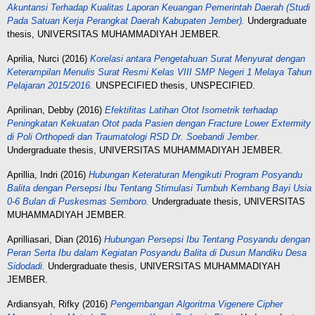
Akuntansi Terhadap Kualitas Laporan Keuangan Pemerintah Daerah (Studi
Pada Satuan Kerja Perangkat Daerah Kabupaten Jember).
Undergraduate
thesis, UNIVERSITAS MUHAMMADIYAH JEMBER.
Aprilia, Nurci
(2016)
Korelasi antara Pengetahuan Surat Menyurat dengan
Keterampilan Menulis Surat Resmi Kelas VIII SMP Negeri 1 Melaya Tahun
Pelajaran 2015/2016.
UNSPECIFIED thesis, UNSPECIFIED.
Aprilinan, Debby
(2016)
Efektifitas Latihan Otot Isometrik terhadap
Peningkatan Kekuatan Otot pada Pasien dengan Fracture Lower Extermity
di Poli Orthopedi dan Traumatologi RSD Dr. Soebandi Jember.
Undergraduate thesis, UNIVERSITAS MUHAMMADIYAH JEMBER.
Aprillia, Indri
(2016)
Hubungan Keteraturan Mengikuti Program Posyandu
Balita dengan Persepsi Ibu Tentang Stimulasi Tumbuh Kembang Bayi Usia
0-6 Bulan di Puskesmas Semboro.
Undergraduate thesis, UNIVERSITAS
MUHAMMADIYAH JEMBER.
Aprilliasari, Dian
(2016)
Hubungan Persepsi Ibu Tentang Posyandu dengan
Peran Serta Ibu dalam Kegiatan Posyandu Balita di Dusun Mandiku Desa
Sidodadi.
Undergraduate thesis, UNIVERSITAS MUHAMMADIYAH
JEMBER.
Ardiansyah, Rifky
(2016)
Pengembangan Algoritma Vigenere Cipher