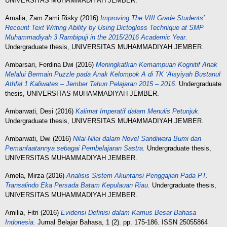
UNIVERSITAS MUHAMMADIYAH JEMBER.
Amalia, Zam Zami Risky
(2016)
Improving The VIII Grade Students’
Recount Text Writing Ability by Using Dictogloss Technique at SMP
Muhammadiyah 3 Rambipuji in the 2015/2016 Academic Year.
Undergraduate thesis, UNIVERSITAS MUHAMMADIYAH JEMBER.
Ambarsari, Ferdina Dwi
(2016)
Meningkatkan Kemampuan Kognitif Anak
Melalui Bermain Puzzle pada Anak Kelompok A di TK ‘Aisyiyah Bustanul
Athfal 1 Kaliwates – Jember Tahun Pelajaran 2015 – 2016.
Undergraduate
thesis, UNIVERSITAS MUHAMMADIYAH JEMBER.
Ambarwati, Desi
(2016)
Kalimat Imperatif dalam Menulis Petunjuk.
Undergraduate thesis, UNIVERSITAS MUHAMMADIYAH JEMBER.
Ambarwati, Dwi
(2016)
Nilai-Nilai dalam Novel Sandiwara Bumi dan
Pemanfaatannya sebagai Pembelajaran Sastra.
Undergraduate thesis,
UNIVERSITAS MUHAMMADIYAH JEMBER.
Amela, Mirza
(2016)
Analisis Sistem Akuntansi Penggajian Pada PT.
Transalindo Eka Persada Batam Kepulauan Riau.
Undergraduate thesis,
UNIVERSITAS MUHAMMADIYAH JEMBER.
Amilia, Fitri
(2016)
Evidensi Definisi dalam Kamus Besar Bahasa
Indonesia.
Jurnal Belajar Bahasa, 1 (2). pp. 175-186. ISSN 25055864