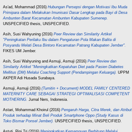
As'ad, Mohammad
(2016)
Hubungan Persepsi dengan Motivasi Ibu Muda
Primipara dalam Melakukan Imunisasi Dasar Lengkap pada Bayi di Desa
Ambunten Barat Kecamatan Ambunten Kabupaten Sumenep.
UNSPECIFIED thesis, UNSPECIFIED.
Asih, Susi Wahyuning
(2016)
Peer Review dan Similarity Artikel
"Peningkatan Perilaku Ibu dalam Pengaturan Pola Makan Balita di
Posyandu Melati Desa Bintoro Kecamatan Patrang Kabupaten Jember".
FIKES UM Jember.
Asih, Susi Wahyuning
and
Asmuji, Asmuji
(2016)
Peer Review dan
Similarity Artikel "Meningkatkan Kepatuhan Diet pada Pasien Diabetes
Mellitus (DM) Melalui Coaching Support (Pendampingan Keluarga).
UPPM
AKPER Adi Husada Surabaya.
Asmuji, Asmuji
(2016)
(Turnitin + Document) MODEL FAMILY CENTERED
MATERNITY CARE SEBAGAI STRATEGI OPTIMALISASI COMPETENT
MOTHERING.
Jurnal Ners, Indonesia.
Astari, Mohammad Khoirul
(2016)
Pengaruh Harga, Citra Merek, dan Atribut
Produk terhadap Minat Beli Produk Smartphone Oppo (Study Kasus di
Toko Bismar Ponsel Jember).
UNSPECIFIED thesis, UNSPECIFIED.
Astuti, Rini Tri
(2016)
Meningkatkan Kemampuan Berhitung Melalui