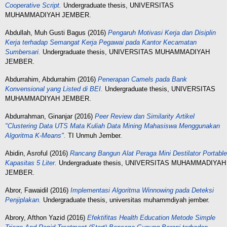
Cooperative Script.
Undergraduate thesis, UNIVERSITAS
MUHAMMADIYAH JEMBER.
Abdullah, Muh Gusti Bagus
(2016)
Pengaruh Motivasi Kerja dan Disiplin
Kerja terhadap Semangat Kerja Pegawai pada Kantor Kecamatan
Sumbersari.
Undergraduate thesis, UNIVERSITAS MUHAMMADIYAH
JEMBER.
Abdurrahim, Abdurrahim
(2016)
Penerapan Camels pada Bank
Konvensional yang Listed di BEI.
Undergraduate thesis, UNIVERSITAS
MUHAMMADIYAH JEMBER.
Abdurrahman, Ginanjar
(2016)
Peer Review dan Similarity Artikel
"Clustering Data UTS Mata Kuliah Data Mining Mahasiswa Menggunakan
Algoritma K-Means".
TI Unmuh Jember.
Abidin, Asroful
(2016)
Rancang Bangun Alat Peraga Mini Destilator Portable
Kapasitas 5 Liter.
Undergraduate thesis, UNIVERSITAS MUHAMMADIYAH
JEMBER.
Abror, Fawaidil
(2016)
Implementasi Algoritma Winnowing pada Deteksi
Penjiplakan.
Undergraduate thesis, universitas muhammdiyah jember.
Abrory, Afthon Yazid
(2016)
Efektifitas Health Education Metode Simple