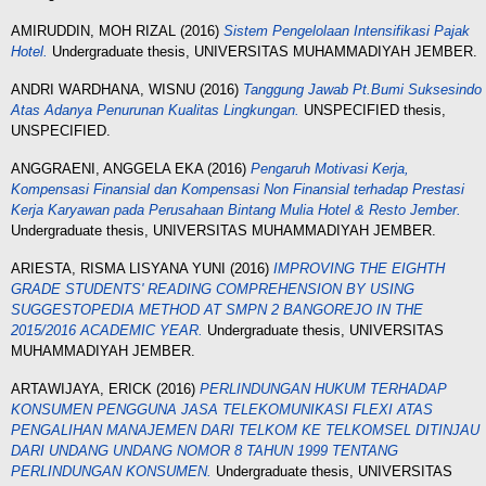
AMIRUDDIN, MOH RIZAL
(2016)
Sistem Pengelolaan Intensifikasi Pajak
Hotel.
Undergraduate thesis, UNIVERSITAS MUHAMMADIYAH JEMBER.
ANDRI WARDHANA, WISNU
(2016)
Tanggung Jawab Pt.Bumi Suksesindo
Atas Adanya Penurunan Kualitas Lingkungan.
UNSPECIFIED thesis,
UNSPECIFIED.
ANGGRAENI, ANGGELA EKA
(2016)
Pengaruh Motivasi Kerja,
Kompensasi Finansial dan Kompensasi Non Finansial terhadap Prestasi
Kerja Karyawan pada Perusahaan Bintang Mulia Hotel & Resto Jember.
Undergraduate thesis, UNIVERSITAS MUHAMMADIYAH JEMBER.
ARIESTA, RISMA LISYANA YUNI
(2016)
IMPROVING THE EIGHTH
GRADE STUDENTS' READING COMPREHENSION BY USING
SUGGESTOPEDIА МЕТHOD AT SMPN 2 BANGOREJO IN THE
2015/2016 ACADEMIC YEAR.
Undergraduate thesis, UNIVERSITAS
MUHAMMADIYAH JEMBER.
ARTAWIJAYA, ERICK
(2016)
PERLINDUNGAN HUKUM TERHADAP
KONSUMEN PENGGUNA JASA TELEKOMUNIKASI FLEXI ATAS
PENGALIHAN MANAJEMEN DARI TELKOM KE TELKOMSEL DITINJAU
DARI UNDANG UNDANG NOMOR 8 TAHUN 1999 TENTANG
PERLINDUNGAN KONSUMEN.
Undergraduate thesis, UNIVERSITAS