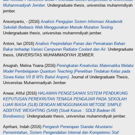
Muhammadiyah Jember.
Undergraduate thesis, universitas muhammdiyah
jember.
Ansoriyanto, -
(2016)
Analisis Pengujian Sistem Informasi Akademik
Sekolah Berbasis Web Menggunakan Metode Mutation Testing.
Undergraduate thesis, universitas muhammdiyah jember.
Antoni, Ian
(2016)
Analisis Perpindahan Panas dan Pemakaian Bahan
Bakar terhadap Variasi Campuran Radiator Coolant dan Air.
Undergraduate
thesis, UNIVERSITAS MUHAMMADIYAH JEMBER.
Anugrah, Melina Yoana
(2016)
Peningkatan Kreativitas Matematika Melalui
Model Pembelajaran Quantum Teaching (Penelitian Tindakan Kelas pada
Siswa Kelas VII B MTs Baitul Arqom).
Journal of Undergraduate Thesis,
Universitas Muhammadiyah Jember.
Anwar, Afiful
(2016)
HALAMAN PENGESAHAN SISTEM PENDUKUNG
KEPUTUSAN PEREKRUTAN TENAGA PENGAJAR PADA SEKOLAH
LUAR BIASA (SLB) DENGAN MENGGUNAKAN METODE SIMPLE
ADDITIVE WEIGHTING (SAW) (Studi Kasus : SDLB Badean 05
Bondowoso).
Undergraduate thesis, universitas muhammdiyah jember.
Aprihani, Indah
(2016)
Pengaruh Penerapan Standar Akuntansi
Pemerintahan, Sistem Pengendalian Internal dan Kompetensi Staf