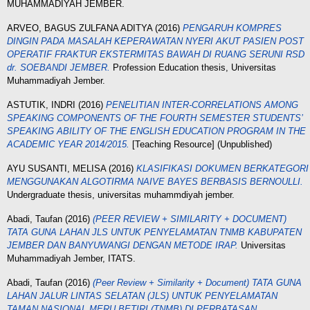
MUHAMMADIYAH JEMBER.
ARVEO, BAGUS ZULFANA ADITYA
(2016)
PENGARUH KOMPRES
DINGIN PADA MASALAH KEPERAWATAN NYERI AKUT PASIEN POST
OPERATIF FRAKTUR EKSTERMITAS BAWAH DI RUANG SERUNI RSD
dr. SOEBANDI JEMBER.
Profession Education thesis, Universitas
Muhammadiyah Jember.
ASTUTIK, INDRI
(2016)
PENELITIAN INTER-CORRELATIONS AMONG
SPEAKING COMPONENTS OF THE FOURTH SEMESTER STUDENTS’
SPEAKING ABILITY OF THE ENGLISH EDUCATION PROGRAM IN THE
ACADEMIC YEAR 2014/2015.
[Teaching Resource] (Unpublished)
AYU SUSANTI, MELISA
(2016)
KLASIFIKASI DOKUMEN BERKATEGORI
MENGGUNAKAN ALGOTIRMA NAIVE BAYES BERBASIS BERNOULLI.
Undergraduate thesis, universitas muhammdiyah jember.
Abadi, Taufan
(2016)
(PEER REVIEW + SIMILARITY + DOCUMENT)
TATA GUNA LAHAN JLS UNTUK PENYELAMATAN TNMB KABUPATEN
JEMBER DAN BANYUWANGI DENGAN METODE IRAP.
Universitas
Muhammadiyah Jember, ITATS.
Abadi, Taufan
(2016)
(Peer Review + Similarity + Document) TATA GUNA
LAHAN JALUR LINTAS SELATAN (JLS) UNTUK PENYELAMATAN
TAMAN NASIONAL MERU BETIRI (TNMB) DI PERBATASAN