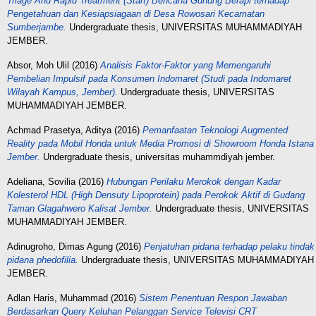
Triage And Rapid Treatment (Start) Bencana Gunung Berapi terhadap
Pengetahuan dan Kesiapsiagaan di Desa Rowosari Kecamatan
Sumberjambe.
Undergraduate thesis, UNIVERSITAS MUHAMMADIYAH
JEMBER.
Absor, Moh Ulil
(2016)
Analisis Faktor-Faktor yang Memengaruhi
Pembelian Impulsif pada Konsumen Indomaret (Studi pada Indomaret
Wilayah Kampus, Jember).
Undergraduate thesis, UNIVERSITAS
MUHAMMADIYAH JEMBER.
Achmad Prasetya, Aditya
(2016)
Pemanfaatan Teknologi Augmented
Reality pada Mobil Honda untuk Media Promosi di Showroom Honda Istana
Jember.
Undergraduate thesis, universitas muhammdiyah jember.
Adeliana, Sovilia
(2016)
Hubungan Perilaku Merokok dengan Kadar
Kolesterol HDL (High Densuty Lipoprotein) pada Perokok Aktif di Gudang
Taman Glagahwero Kalisat Jember.
Undergraduate thesis, UNIVERSITAS
MUHAMMADIYAH JEMBER.
Adinugroho, Dimas Agung
(2016)
Penjatuhan pidana terhadap pelaku tindak
pidana phedofilia.
Undergraduate thesis, UNIVERSITAS MUHAMMADIYAH
JEMBER.
Adlan Haris, Muhammad
(2016)
Sistem Penentuan Respon Jawaban
Berdasarkan Query Keluhan Pelanggan Service Televisi CRT