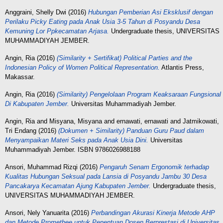
Anggraini, Shelly Dwi
(2016)
Hubungan Pemberian Asi Eksklusif dengan
Perilaku Picky Eating pada Anak Usia 3-5 Tahun di Posyandu Desa
Kemuning Lor Ppkecamatan Arjasa.
Undergraduate thesis, UNIVERSITAS
MUHAMMADIYAH JEMBER.
Angin, Ria
(2016)
(Similarity + Sertifikat) Political Parties and the
Indonesian Policy of Women Political Representation.
Atlantis Press,
Makassar.
Angin, Ria
(2016)
(Similarity) Pengelolaan Program Keaksaraan Fungsional
Di Kabupaten Jember.
Universitas Muhammadiyah Jember.
Angin, Ria
and
Misyana, Misyana
and
ernawati, ernawati
and
Jatmikowati,
Tri Endang
(2016)
(Dokumen + Similarity) Panduan Guru Paud dalam
Menyampaikan Materi Seks pada Anak Usia Dini.
Universitas
Muhammadiyah Jember. ISBN 9786026988188
Ansori, Muhammad Rizqi
(2016)
Pengaruh Senam Ergonomik terhadap
Kualitas Hubungan Seksual pada Lansia di Posyandu Jambu 30 Desa
Pancakarya Kecamatan Ajung Kabupaten Jember.
Undergraduate thesis,
UNIVERSITAS MUHAMMADIYAH JEMBER.
Ansori, Nely Yanuarita
(2016)
Perbandingan Akurasi Kinerja Metode AHP
dan Metode Promethee untuk Penentuan Dosen Berprestasi di Universitas