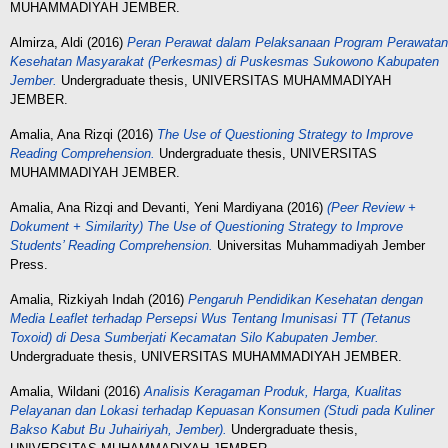
MUHAMMADIYAH JEMBER.
Almirza, Aldi
(2016)
Peran Perawat dalam Pelaksanaan Program Perawatan
Kesehatan Masyarakat (Perkesmas) di Puskesmas Sukowono Kabupaten
Jember.
Undergraduate thesis, UNIVERSITAS MUHAMMADIYAH
JEMBER.
Amalia, Ana Rizqi
(2016)
The Use of Questioning Strategy to Improve
Reading Comprehension.
Undergraduate thesis, UNIVERSITAS
MUHAMMADIYAH JEMBER.
Amalia, Ana Rizqi
and
Devanti, Yeni Mardiyana
(2016)
(Peer Review +
Dokument + Similarity) The Use of Questioning Strategy to Improve
Students’ Reading Comprehension.
Universitas Muhammadiyah Jember
Press.
Amalia, Rizkiyah Indah
(2016)
Pengaruh Pendidikan Kesehatan dengan
Media Leaflet terhadap Persepsi Wus Tentang Imunisasi TT (Tetanus
Toxoid) di Desa Sumberjati Kecamatan Silo Kabupaten Jember.
Undergraduate thesis, UNIVERSITAS MUHAMMADIYAH JEMBER.
Amalia, Wildani
(2016)
Analisis Keragaman Produk, Harga, Kualitas
Pelayanan dan Lokasi terhadap Kepuasan Konsumen (Studi pada Kuliner
Bakso Kabut Bu Juhairiyah, Jember).
Undergraduate thesis,