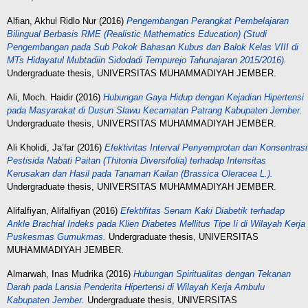
Alfian, Akhul Ridlo Nur
(2016)
Pengembangan Perangkat Pembelajaran
Bilingual Berbasis RME (Realistic Mathematics Education) (Studi
Pengembangan pada Sub Pokok Bahasan Kubus dan Balok Kelas VIII di
MTs Hidayatul Mubtadiin Sidodadi Tempurejo Tahunajaran 2015/2016).
Undergraduate thesis, UNIVERSITAS MUHAMMADIYAH JEMBER.
Ali, Moch. Haidir
(2016)
Hubungan Gaya Hidup dengan Kejadian Hipertensi
pada Masyarakat di Dusun Slawu Kecamatan Patrang Kabupaten Jember.
Undergraduate thesis, UNIVERSITAS MUHAMMADIYAH JEMBER.
Ali Kholidi, Ja’far
(2016)
Efektivitas Interval Penyemprotan dan Konsentrasi
Pestisida Nabati Paitan (Thitonia Diversifolia) terhadap Intensitas
Kerusakan dan Hasil pada Tanaman Kailan (Brassica Oleracea L.).
Undergraduate thesis, UNIVERSITAS MUHAMMADIYAH JEMBER.
Alifalfiyan, Alifalfiyan
(2016)
Efektifitas Senam Kaki Diabetik terhadap
Ankle Brachial Indeks pada Klien Diabetes Mellitus Tipe Ii di Wilayah Kerja
Puskesmas Gumukmas.
Undergraduate thesis, UNIVERSITAS
MUHAMMADIYAH JEMBER.
Almarwah, Inas Mudrika
(2016)
Hubungan Spiritualitas dengan Tekanan
Darah pada Lansia Penderita Hipertensi di Wilayah Kerja Ambulu
Kabupaten Jember.
Undergraduate thesis, UNIVERSITAS