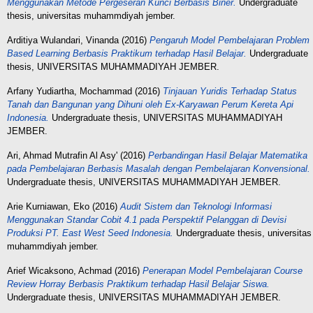
Menggunakan Metode Pergeseran Kunci Berbasis Biner.
Undergraduate
thesis, universitas muhammdiyah jember.
Arditiya Wulandari, Vinanda
(2016)
Pengaruh Model Pembelajaran Problem
Based Learning Berbasis Praktikum terhadap Hasil Belajar.
Undergraduate
thesis, UNIVERSITAS MUHAMMADIYAH JEMBER.
Arfany Yudiartha, Mochammad
(2016)
Tinjauan Yuridis Terhadap Status
Tanah dan Bangunan yang Dihuni oleh Ex-Karyawan Perum Kereta Api
Indonesia.
Undergraduate thesis, UNIVERSITAS MUHAMMADIYAH
JEMBER.
Ari, Ahmad Mutrafin Al Asy'
(2016)
Perbandingan Hasil Belajar Matematika
pada Pembelajaran Berbasis Masalah dengan Pembelajaran Konvensional.
Undergraduate thesis, UNIVERSITAS MUHAMMADIYAH JEMBER.
Arie Kurniawan, Eko
(2016)
Audit Sistem dan Teknologi Informasi
Menggunakan Standar Cobit 4.1 pada Perspektif Pelanggan di Devisi
Produksi PT. East West Seed Indonesia.
Undergraduate thesis, universitas
muhammdiyah jember.
Arief Wicaksono, Achmad
(2016)
Penerapan Model Pembelajaran Course
Review Horray Berbasis Praktikum terhadap Hasil Belajar Siswa.
Undergraduate thesis, UNIVERSITAS MUHAMMADIYAH JEMBER.