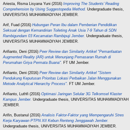
Ariesta, Risma Lisyana Yuni
(2016)
Improving The Students’ Reading
Comprehension by Using Suggestopedia Method.
Undergraduate thesis,
UNIVERSITAS MUHAMMADIYAH JEMBER.
Arif, Fuad
(2016)
Hubungan Peran Ibu dalam Pemberian Pendidikan
Seksual dengan Kemandirian Toileting Anak Usia 7-9 Tahun di SDN
Rambigundam 03 Kecamatan Rambipuji Jember.
Undergraduate thesis,
UNIVERSITAS MUHAMMADIYAH JEMBER.
Arifianto, Deni
(2016)
Peer Review dan Similarity Artikel "Pemanfaatan
Augmented Reality (AR) untuk Menunjang Pemasaran Rumah di
Perumahan Griya Permata Buana".
FT UM Jember.
Arifianto, Deni
(2016)
Peer Review dan Similarity Artikel "Sistem
Pendukung Keputusan Prioritas Lokasi Perbaikan Jalan Menggunakan
Metode Analytical Hierarchy Process".
FT UM Jember.
Arifianto, Luthfi
(2016)
Optimasi Jaringan Selular 3G Telkomsel Klaster
Kampus Jember.
Undergraduate thesis, UNIVERSITAS MUHAMMADIYAH
JEMBER.
Arifin, Bustanul
(2016)
Analisis Faktor-Faktor yang Mempengaruhi Stres
Kerja Karyawan PTPN XII Kebun Renteng Jenggawah Jember.
Undergraduate thesis, UNIVERSITAS MUHAMMADIYAH JEMBER.