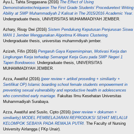
Ayu.L, Tahta Singgasana
(2016)
The Effect of Using
Demonstrationtechniqueon The First Grade Students’ Proceduretext Writing
Ability at SMP Muhammadiyah 2 Kalisat in The 2015/2016 Academic Year.
Undergraduate thesis, UNIVERSITAS MUHAMMADIYAH JEMBER.
Azhary, Risqy Dwi
(2016)
Sistem Pendukung Keputusan Penjurusan Siswa
MAN 1 Jember Menggunakan Algoritma K-Means Clustering.
Undergraduate thesis, universitas muhammdiyah jember.
Azizeh, Fifin
(2016)
Pengaruh Gaya Kepemimpinan, Motivasi Kerja dan
Lingkungan Kerja terhadap Semangat Kerja Guru pada SMP Negeri 1
Tapen Bondowoso.
Undergraduate thesis, UNIVERSITAS
MUHAMMADIYAH JEMBER.
Azza, Awatiful
(2016)
(peer review + artikel proseding + similiarity +
Sertifikat OP) Islamic boarding school female students empowerment in
preventing sexual vulnerability and reproductive health in adolescences
who committed early marriage.
Fakultas Ilmu Kesehatan Universitas
Muhammadiyah Surabaya.
Azza, Awatiful
and
Susilo, Cipto
(2016)
(peer review + dokumen +
similiarity) MODEL PEMBELAJARAN REPRODUKSI SEHAT MELALUI
KELOMPOK SEBAYA PADA REMAJA PUTRI.
The Faculty of Nursing
University Airlangga ( FKp Unair).