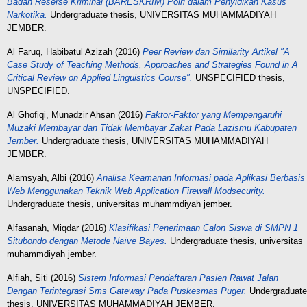
Badan Reserse Kriminal (BARESKRIM) Polri dalam Penyidikan Kasus
Narkotika.
Undergraduate thesis, UNIVERSITAS MUHAMMADIYAH
JEMBER.
Al Faruq, Habibatul Azizah
(2016)
Peer Review dan Similarity Artikel "A
Case Study of Teaching Methods, Approaches and Strategies Found in A
Critical Review on Applied Linguistics Course".
UNSPECIFIED thesis,
UNSPECIFIED.
Al Ghofiqi, Munadzir Ahsan
(2016)
Faktor-Faktor yang Mempengaruhi
Muzaki Membayar dan Tidak Membayar Zakat Pada Lazismu Kabupaten
Jember.
Undergraduate thesis, UNIVERSITAS MUHAMMADIYAH
JEMBER.
Alamsyah, Albi
(2016)
Analisa Keamanan Informasi pada Aplikasi Berbasis
Web Menggunakan Teknik Web Application Firewall Modsecurity.
Undergraduate thesis, universitas muhammdiyah jember.
Alfasanah, Miqdar
(2016)
Klasifikasi Penerimaan Calon Siswa di SMPN 1
Situbondo dengan Metode Naïve Bayes.
Undergraduate thesis, universitas
muhammdiyah jember.
Alfiah, Siti
(2016)
Sistem Informasi Pendaftaran Pasien Rawat Jalan
Dengan Terintegrasi Sms Gateway Pada Puskesmas Puger.
Undergraduate
thesis, UNIVERSITAS MUHAMMADIYAH JEMBER.