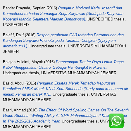
Bahtiar Prayuda, Septian
(2016)
Pengaruh Motivasi Kerja, Insentif dan
Kompetensi terhadap Semangat Kerja Karyawan (Studi pada Karyawan
Koperasi Mandiri Sejahtera Maesan Bondowoso).
UNSPECIFIED thesis,
UNSPECIFIED.
Balafif, Rajif
(2016)
Respon pemberian GA3 terhadap Pertumbuhan dan
Kandungan Senyawa Phenolik pada Tanaman Cengkeh (Syzygium
aromaticum L).
Undergraduate thesis, UNIVERSITAS MUHAMMADIYAH
JEMBER.
Balqiah Hulaimi, Mayok
(2016)
Perancangan Trasfer Daya Listrik Tanpa
Kabel Menggunakan Osilator Sebagai Pembangkit Frekwensi.
Undergraduate thesis, UNIVERSITAS MUHAMMADIYAH JEMBER.
Basid, Abdul
(2016)
Pengaruh Ekuitas Merek Terhadap Keputusan
Pembelian AMDK Merek KN di Kota Situbondo (Study pada konsumen air
minum kemasan merek KN).
Undergraduate thesis, UNIVERSITAS
MUHAMMADIYAH JEMBER.
Basri, Ahmad
(2016)
The Effect Of Word Spelling Games On The Seventh
Grade Students’ Writing Ability At SMP Muhammadiyah 2 Kalisat Jember
In The 2015/2016 Academic Year.
Undergraduate thesis, UNIVERSITAS
MUHAMMADIYAH JEMBER.