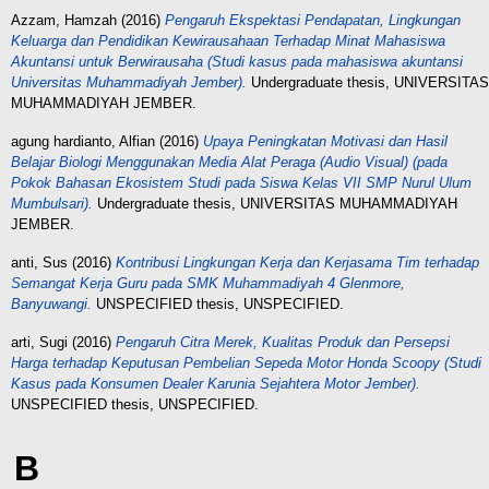
Azzam, Hamzah
(2016)
Pengaruh Ekspektasi Pendapatan, Lingkungan
Keluarga dan Pendidikan Kewirausahaan Terhadap Minat Mahasiswa
Akuntansi untuk Berwirausaha (Studi kasus pada mahasiswa akuntansi
Universitas Muhammadiyah Jember).
Undergraduate thesis, UNIVERSITAS
MUHAMMADIYAH JEMBER.
agung hardianto, Alfian
(2016)
Upaya Peningkatan Motivasi dan Hasil
Belajar Biologi Menggunakan Media Alat Peraga (Audio Visual) (pada
Pokok Bahasan Ekosistem Studi pada Siswa Kelas VII SMP Nurul Ulum
Mumbulsari).
Undergraduate thesis, UNIVERSITAS MUHAMMADIYAH
JEMBER.
anti, Sus
(2016)
Kontribusi Lingkungan Kerja dan Kerjasama Tim terhadap
Semangat Kerja Guru pada SMK Muhammadiyah 4 Glenmore,
Banyuwangi.
UNSPECIFIED thesis, UNSPECIFIED.
arti, Sugi
(2016)
Pengaruh Citra Merek, Kualitas Produk dan Persepsi
Harga terhadap Keputusan Pembelian Sepeda Motor Honda Scoopy (Studi
Kasus pada Konsumen Dealer Karunia Sejahtera Motor Jember).
UNSPECIFIED thesis, UNSPECIFIED.
B