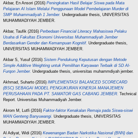
Akbar, En Ansori
(2016)
Peningkatan Hasil Belajar Siswa pada Mata
Pelajaran Al Islam Melalui Penggunaan Model Pembelajaran Murder di
SMP Muhammadiyah 1 Jember.
Undergraduate thesis, UNIVERSITAS
MUHAMMADIYAH JEMBER.
Akbar, Taufik
(2016)
Perbedaan Financial Literacy Mahasiswa Pelaku
Usaha di Fakultas Ekonomi Universitas Muhammadiyah Jember
Berdasarkan Gender dan Kemampuan Kognitif.
Undergraduate thesis,
UNIVERSITAS MUHAMMADIYAH JEMBER.
Akbar S, Yusuf
(2016)
Sistem Pendukung Keputusan dengan Metode
Simple Additive Weighting untuk Pemilihan Karyawan Terbaik di SD Al-
Furqon Jember.
Undergraduate thesis, universitas muhammdiyah jember.
Akhmad, Suharto
(2016)
IMPLEMENTASI BALANCED SCORECARD
(BSC) SEBAGAI MODEL PENGUKURAN KINERJA MANAJEMEN
PERUSAHAAN PADA PT. SAMATOR GAS CABANG JEMBER.
Technical
Report. Universitas Muhammadiyah Jember.
Akrom M, Lutfi
(2016)
Faktor-faktor Kenakalan Remaja pada Siswa-siswi
MAN Genteng Banyuwangi.
Undergraduate thesis, UNIVERSITAS
MUHAMMADIYAH JEMBER.
Al Adiyat, Widi
(2016)
Kewenangan Badan Narkotika Nasional (BNN) dan