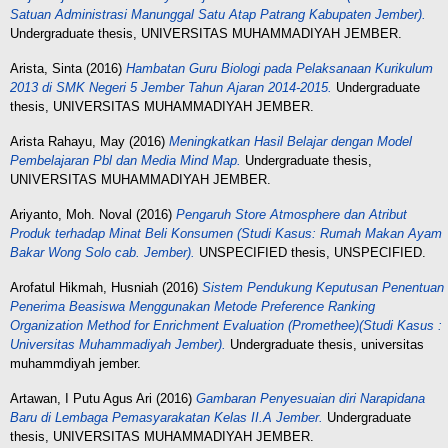
Satuan Administrasi Manunggal Satu Atap Patrang Kabupaten Jember).
Undergraduate thesis, UNIVERSITAS MUHAMMADIYAH JEMBER.
Arista, Sinta
(2016)
Hambatan Guru Biologi pada Pelaksanaan Kurikulum
2013 di SMK Negeri 5 Jember Tahun Ajaran 2014-2015.
Undergraduate
thesis, UNIVERSITAS MUHAMMADIYAH JEMBER.
Arista Rahayu, May
(2016)
Meningkatkan Hasil Belajar dengan Model
Pembelajaran Pbl dan Media Mind Map.
Undergraduate thesis,
UNIVERSITAS MUHAMMADIYAH JEMBER.
Ariyanto, Moh. Noval
(2016)
Pengaruh Store Atmosphere dan Atribut
Produk terhadap Minat Beli Konsumen (Studi Kasus: Rumah Makan Ayam
Bakar Wong Solo cab. Jember).
UNSPECIFIED thesis, UNSPECIFIED.
Arofatul Hikmah, Husniah
(2016)
Sistem Pendukung Keputusan Penentuan
Penerima Beasiswa Menggunakan Metode Preference Ranking
Organization Method for Enrichment Evaluation (Promethee)(Studi Kasus :
Universitas Muhammadiyah Jember).
Undergraduate thesis, universitas
muhammdiyah jember.
Artawan, I Putu Agus Ari
(2016)
Gambaran Penyesuaian diri Narapidana
Baru di Lembaga Pemasyarakatan Kelas II.A Jember.
Undergraduate
thesis, UNIVERSITAS MUHAMMADIYAH JEMBER.