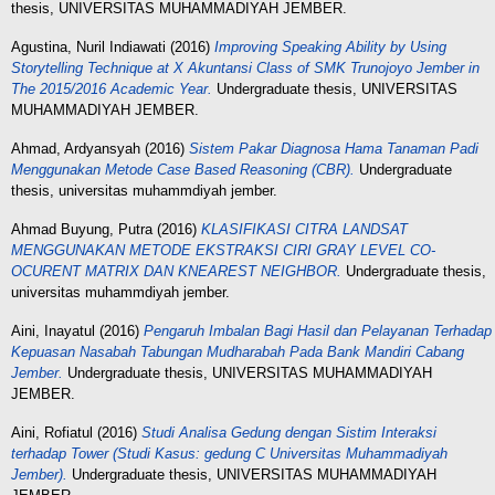
thesis, UNIVERSITAS MUHAMMADIYAH JEMBER.
Agustina, Nuril Indiawati
(2016)
Improving Speaking Ability by Using
Storytelling Technique at X Akuntansi Class of SMK Trunojoyo Jember in
The 2015/2016 Academic Year.
Undergraduate thesis, UNIVERSITAS
MUHAMMADIYAH JEMBER.
Ahmad, Ardyansyah
(2016)
Sistem Pakar Diagnosa Hama Tanaman Padi
Menggunakan Metode Case Based Reasoning (CBR).
Undergraduate
thesis, universitas muhammdiyah jember.
Ahmad Buyung, Putra
(2016)
KLASIFIKASI CITRA LANDSAT
MENGGUNAKAN METODE EKSTRAKSI CIRI GRAY LEVEL CO-
OCURENT MATRIX DAN KNEAREST NEIGHBOR.
Undergraduate thesis,
universitas muhammdiyah jember.
Aini, Inayatul
(2016)
Pengaruh Imbalan Bagi Hasil dan Pelayanan Terhadap
Kepuasan Nasabah Tabungan Mudharabah Pada Bank Mandiri Cabang
Jember.
Undergraduate thesis, UNIVERSITAS MUHAMMADIYAH
JEMBER.
Aini, Rofiatul
(2016)
Studi Analisa Gedung dengan Sistim Interaksi
terhadap Tower (Studi Kasus: gedung C Universitas Muhammadiyah
Jember).
Undergraduate thesis, UNIVERSITAS MUHAMMADIYAH