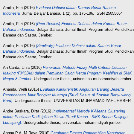
Amilia, Fitri
(2016)
Evidensi Definisi dalam Kamus Besar Bahasa
Indonesia.
Jurnal Belajar Bahasa, 1 (2). pp. 175-186. ISSN 25055864
Amilia, Fitri
(2016)
(Peer Review) Evidensi Definisi dalam Kamus Besar
Bahasa Indonesia.
Belajar Bahasa: Jurnal Ilmiah Program Studi Pendidikan
Bahasa dan Sastra, Jember.
Amilia, Fitri
(2016)
(Similiraty) Evidensi Definisi dalam Kamus Besar
Bahasa Indonesia.
Belajar Bahasa: Jurnal Ilmiah Program Studi Pendidikan
Bahasa dan Sastra, Jember.
An Carita, Linia
(2016)
Penerapan Metode Fuzzy Multi Criteria Decision
Making (FMCDM) dalam Pemilihan Calon Ketua Program Keahlian di SMK
Negeri 8 Jember.
Undergraduate thesis, universitas muhammdiyah jember.
Ananda, Welli
(2016)
Evaluasi Karakteristik Angkutan Barang Beserta
Perencanaan Jalur Bongkar Muatnya (Studi Kasus di Stasiun Banyuwangi
Baru).
Undergraduate thesis, UNIVERSITAS MUHAMMADIYAH JEMBER.
Andre Baskara, Dirta
(2016)
Implementasi Metode K-Means Clustering
dalam Penilaian Kedisiplinan Siswa (Studi Kasus : SMK Sunan Kalijogo
Lumajang).
Undergraduate thesis, universitas muhammdiyah jember.
Angga P A, M Raya
(2016)
Gambaran Proses Pengambilan Keputusan