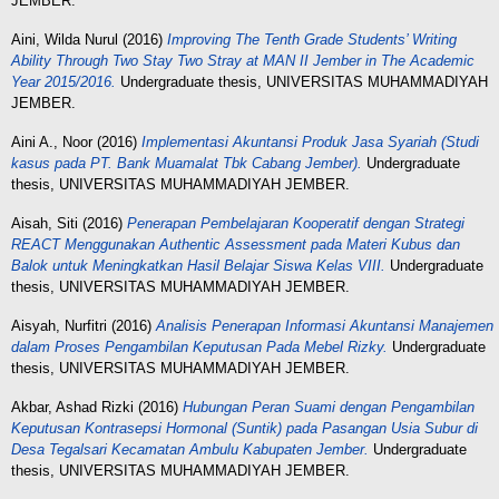
JEMBER.
Aini, Wilda Nurul
(2016)
Improving The Tenth Grade Students’ Writing
Ability Through Two Stay Two Stray at MAN II Jember in The Academic
Year 2015/2016.
Undergraduate thesis, UNIVERSITAS MUHAMMADIYAH
JEMBER.
Aini A., Noor
(2016)
Implementasi Akuntansi Produk Jasa Syariah (Studi
kasus pada PT. Bank Muamalat Tbk Cabang Jember).
Undergraduate
thesis, UNIVERSITAS MUHAMMADIYAH JEMBER.
Aisah, Siti
(2016)
Penerapan Pembelajaran Kooperatif dengan Strategi
REACT Menggunakan Authentic Assessment pada Materi Kubus dan
Balok untuk Meningkatkan Hasil Belajar Siswa Kelas VIII.
Undergraduate
thesis, UNIVERSITAS MUHAMMADIYAH JEMBER.
Aisyah, Nurfitri
(2016)
Analisis Penerapan Informasi Akuntansi Manajemen
dalam Proses Pengambilan Keputusan Pada Mebel Rizky.
Undergraduate
thesis, UNIVERSITAS MUHAMMADIYAH JEMBER.
Akbar, Ashad Rizki
(2016)
Hubungan Peran Suami dengan Pengambilan
Keputusan Kontrasepsi Hormonal (Suntik) pada Pasangan Usia Subur di
Desa Tegalsari Kecamatan Ambulu Kabupaten Jember.
Undergraduate
thesis, UNIVERSITAS MUHAMMADIYAH JEMBER.