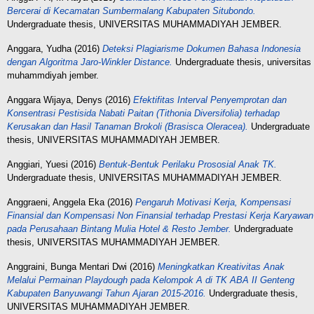
Bercerai di Kecamatan Sumbermalang Kabupaten Situbondo.
Undergraduate thesis, UNIVERSITAS MUHAMMADIYAH JEMBER.
Anggara, Yudha
(2016)
Deteksi Plagiarisme Dokumen Bahasa Indonesia
dengan Algoritma Jaro-Winkler Distance.
Undergraduate thesis, universitas
muhammdiyah jember.
Anggara Wijaya, Denys
(2016)
Efektifitas Interval Penyemprotan dan
Konsentrasi Pestisida Nabati Paitan (Tithonia Diversifolia) terhadap
Kerusakan dan Hasil Tanaman Brokoli (Brasisca Oleracea).
Undergraduate
thesis, UNIVERSITAS MUHAMMADIYAH JEMBER.
Anggiari, Yuesi
(2016)
Bentuk-Bentuk Perilaku Prososial Anak TK.
Undergraduate thesis, UNIVERSITAS MUHAMMADIYAH JEMBER.
Anggraeni, Anggela Eka
(2016)
Pengaruh Motivasi Kerja, Kompensasi
Finansial dan Kompensasi Non Finansial terhadap Prestasi Kerja Karyawan
pada Perusahaan Bintang Mulia Hotel & Resto Jember.
Undergraduate
thesis, UNIVERSITAS MUHAMMADIYAH JEMBER.
Anggraini, Bunga Mentari Dwi
(2016)
Meningkatkan Kreativitas Anak
Melalui Permainan Playdough pada Kelompok A di TK ABA II Genteng
Kabupaten Banyuwangi Tahun Ajaran 2015-2016.
Undergraduate thesis,
UNIVERSITAS MUHAMMADIYAH JEMBER.