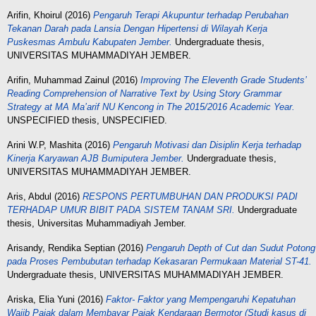
Arifin, Khoirul
(2016)
Pengaruh Terapi Akupuntur terhadap Perubahan
Tekanan Darah pada Lansia Dengan Hipertensi di Wilayah Kerja
Puskesmas Ambulu Kabupaten Jember.
Undergraduate thesis,
UNIVERSITAS MUHAMMADIYAH JEMBER.
Arifin, Muhammad Zainul
(2016)
Improving The Eleventh Grade Students’
Reading Comprehension of Narrative Text by Using Story Grammar
Strategy at MA Ma’arif NU Kencong in The 2015/2016 Academic Year.
UNSPECIFIED thesis, UNSPECIFIED.
Arini W.P, Mashita
(2016)
Pengaruh Motivasi dan Disiplin Kerja terhadap
Kinerja Karyawan AJB Bumiputera Jember.
Undergraduate thesis,
UNIVERSITAS MUHAMMADIYAH JEMBER.
Aris, Abdul
(2016)
RESPONS PERTUMBUHAN DAN PRODUKSI PADI
TERHADAP UMUR BIBIT PADA SISTEM TANAM SRI.
Undergraduate
thesis, Universitas Muhammadiyah Jember.
Arisandy, Rendika Septian
(2016)
Pengaruh Depth of Cut dan Sudut Potong
pada Proses Pembubutan terhadap Kekasaran Permukaan Material ST-41.
Undergraduate thesis, UNIVERSITAS MUHAMMADIYAH JEMBER.
Ariska, Elia Yuni
(2016)
Faktor- Faktor yang Mempengaruhi Kepatuhan
Wajib Pajak dalam Membayar Pajak Kendaraan Bermotor (Studi kasus di