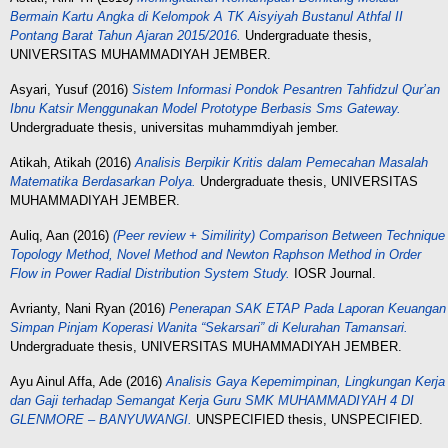
Bermain Kartu Angka di Kelompok A TK Aisyiyah Bustanul Athfal II
Pontang Barat Tahun Ajaran 2015/2016.
Undergraduate thesis,
UNIVERSITAS MUHAMMADIYAH JEMBER.
Asyari, Yusuf
(2016)
Sistem Informasi Pondok Pesantren Tahfidzul Qur’an
Ibnu Katsir Menggunakan Model Prototype Berbasis Sms Gateway.
Undergraduate thesis, universitas muhammdiyah jember.
Atikah, Atikah
(2016)
Analisis Berpikir Kritis dalam Pemecahan Masalah
Matematika Berdasarkan Polya.
Undergraduate thesis, UNIVERSITAS
MUHAMMADIYAH JEMBER.
Auliq, Aan
(2016)
(Peer review + Similirity) Comparison Between Technique
Topology Method, Novel Method and Newton Raphson Method in Order
Flow in Power Radial Distribution System Study.
IOSR Journal.
Avrianty, Nani Ryan
(2016)
Penerapan SAK ETAP Pada Laporan Keuangan
Simpan Pinjam Koperasi Wanita “Sekarsari” di Kelurahan Tamansari.
Undergraduate thesis, UNIVERSITAS MUHAMMADIYAH JEMBER.
Ayu Ainul Affa, Ade
(2016)
Analisis Gaya Kepemimpinan, Lingkungan Kerja
dan Gaji terhadap Semangat Kerja Guru SMK MUHAMMADIYAH 4 DI
GLENMORE – BANYUWANGI.
UNSPECIFIED thesis, UNSPECIFIED.