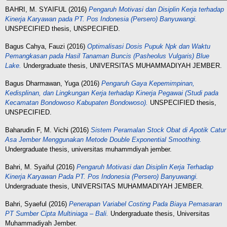
BAHRI, M. SYAIFUL
(2016)
Pengaruh Motivasi dan Disiplin Kerja terhadap
Kinerja Karyawan pada PT. Pos Indonesia (Persero) Banyuwangi.
UNSPECIFIED thesis, UNSPECIFIED.
Bagus Cahya, Fauzi
(2016)
Optimalisasi Dosis Pupuk Npk dan Waktu
Pemangkasan pada Hasil Tanaman Buncis (Pasheolus Vulgaris) Blue
Lake.
Undergraduate thesis, UNIVERSITAS MUHAMMADIYAH JEMBER.
Bagus Dharmawan, Yuga
(2016)
Pengaruh Gaya Kepemimpinan,
Kedisplinan, dan Lingkungan Kerja terhadap Kinerja Pegawai (Studi pada
Kecamatan Bondowoso Kabupaten Bondowoso).
UNSPECIFIED thesis,
UNSPECIFIED.
Baharudin F, M. Vichi
(2016)
Sistem Peramalan Stock Obat di Apotik Catur
Asa Jember Menggunakan Metode Double Exponential Smoothing.
Undergraduate thesis, universitas muhammdiyah jember.
Bahri, M. Syaiful
(2016)
Pengaruh Motivasi dan Disiplin Kerja Terhadap
Kinerja Karyawan Pada PT. Pos Indonesia (Persero) Banyuwangi.
Undergraduate thesis, UNIVERSITAS MUHAMMADIYAH JEMBER.
Bahri, Syaeful
(2016)
Penerapan Variabel Costing Pada Biaya Pemasaran
PT Sumber Cipta Multiniaga – Bali.
Undergraduate thesis, Universitas
Muhammadiyah Jember.