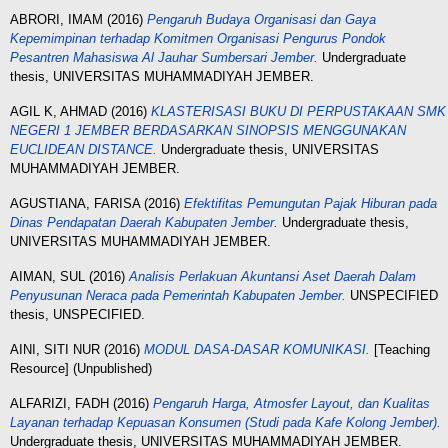
ABRORI, IMAM
(2016)
Pengaruh Budaya Organisasi dan Gaya
Kepemimpinan terhadap Komitmen Organisasi Pengurus Pondok
Pesantren Mahasiswa Al Jauhar Sumbersari Jember.
Undergraduate
thesis, UNIVERSITAS MUHAMMADIYAH JEMBER.
AGIL K, AHMAD
(2016)
KLASTERISASI BUKU DI PERPUSTAKAAN SMK
NEGERI 1 JEMBER BERDASARKAN SINOPSIS MENGGUNAKAN
EUCLIDEAN DISTANCE.
Undergraduate thesis, UNIVERSITAS
MUHAMMADIYAH JEMBER.
AGUSTIANA, FARISA
(2016)
Efektifitas Pemungutan Pajak Hiburan pada
Dinas Pendapatan Daerah Kabupaten Jember.
Undergraduate thesis,
UNIVERSITAS MUHAMMADIYAH JEMBER.
AIMAN, SUL
(2016)
Analisis Perlakuan Akuntansi Aset Daerah Dalam
Penyusunan Neraca pada Pemerintah Kabupaten Jember.
UNSPECIFIED
thesis, UNSPECIFIED.
AINI, SITI NUR
(2016)
MODUL DASA-DASAR KOMUNIKASI.
[Teaching
Resource] (Unpublished)
ALFARIZI, FADH
(2016)
Pengaruh Harga, Atmosfer Layout, dan Kualitas
Layanan terhadap Kepuasan Konsumen (Studi pada Kafe Kolong Jember).
Undergraduate thesis, UNIVERSITAS MUHAMMADIYAH JEMBER.