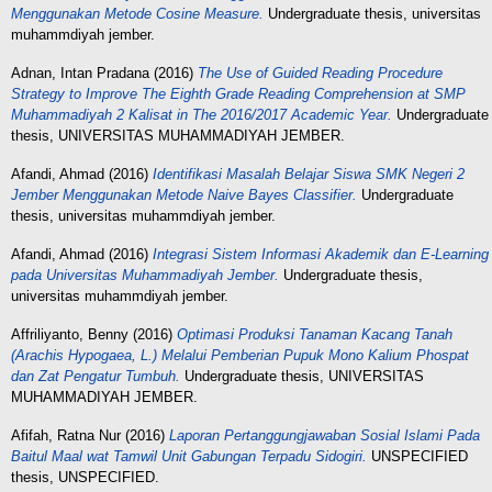
Menggunakan Metode Cosine Measure.
Undergraduate thesis, universitas
muhammdiyah jember.
Adnan, Intan Pradana
(2016)
The Use of Guided Reading Procedure
Strategy to Improve The Eighth Grade Reading Comprehension at SMP
Muhammadiyah 2 Kalisat in The 2016/2017 Academic Year.
Undergraduate
thesis, UNIVERSITAS MUHAMMADIYAH JEMBER.
Afandi, Ahmad
(2016)
Identifikasi Masalah Belajar Siswa SMK Negeri 2
Jember Menggunakan Metode Naive Bayes Classifier.
Undergraduate
thesis, universitas muhammdiyah jember.
Afandi, Ahmad
(2016)
Integrasi Sistem Informasi Akademik dan E-Learning
pada Universitas Muhammadiyah Jember.
Undergraduate thesis,
universitas muhammdiyah jember.
Affriliyanto, Benny
(2016)
Optimasi Produksi Tanaman Kacang Tanah
(Arachis Hypogaea, L.) Melalui Pemberian Pupuk Mono Kalium Phospat
dan Zat Pengatur Tumbuh.
Undergraduate thesis, UNIVERSITAS
MUHAMMADIYAH JEMBER.
Afifah, Ratna Nur
(2016)
Laporan Pertanggungjawaban Sosial Islami Pada
Baitul Maal wat Tamwil Unit Gabungan Terpadu Sidogiri.
UNSPECIFIED
thesis, UNSPECIFIED.