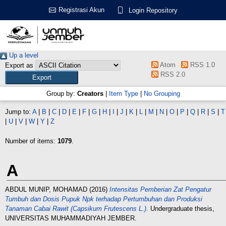
Registrasi Akun
Login Repository
Up a level
Atom
RSS 1.0
Export as
RSS 2.0
Group by:
Creators
|
Item Type
|
No Grouping
Jump to:
A
|
B
|
C
|
D
|
E
|
F
|
G
|
H
|
I
|
J
|
K
|
L
|
M
|
N
|
O
|
P
|
Q
|
R
|
S
|
T
|
U
|
V
|
W
|
Y
|
Z
Number of items:
1079
.
A
ABDUL MUNIP, MOHAMAD
(2016)
Intensitas Pemberian Zat Pengatur
Tumbuh dan Dosis Pupuk Npk terhadap Pertumbuhan dan Produksi
Tanaman Cabai Rawit (Capsikum Frutescens L.).
Undergraduate thesis,
UNIVERSITAS MUHAMMADIYAH JEMBER.