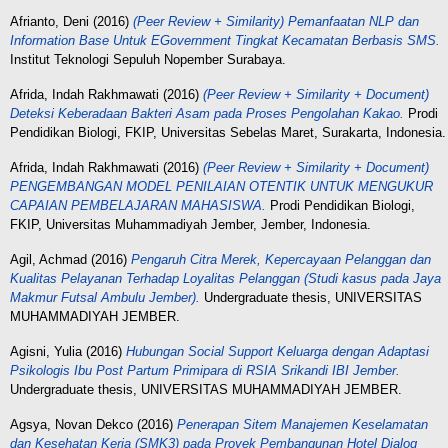
Afrianto, Deni
(2016)
(Peer Review + Similarity) Pemanfaatan NLP dan
Information Base Untuk EGovernment Tingkat Kecamatan Berbasis SMS.
Institut Teknologi Sepuluh Nopember Surabaya.
Afrida, Indah Rakhmawati
(2016)
(Peer Review + Similarity + Document)
Deteksi Keberadaan Bakteri Asam pada Proses Pengolahan Kakao.
Prodi
Pendidikan Biologi, FKIP, Universitas Sebelas Maret, Surakarta, Indonesia.
Afrida, Indah Rakhmawati
(2016)
(Peer Review + Similarity + Document)
PENGEMBANGAN MODEL PENILAIAN OTENTIK UNTUK MENGUKUR
CAPAIAN PEMBELAJARAN MAHASISWA.
Prodi Pendidikan Biologi,
FKIP, Universitas Muhammadiyah Jember, Jember, Indonesia.
Agil, Achmad
(2016)
Pengaruh Citra Merek, Kepercayaan Pelanggan dan
Kualitas Pelayanan Terhadap Loyalitas Pelanggan (Studi kasus pada Jaya
Makmur Futsal Ambulu Jember).
Undergraduate thesis, UNIVERSITAS
MUHAMMADIYAH JEMBER.
Agisni, Yulia
(2016)
Hubungan Social Support Keluarga dengan Adaptasi
Psikologis Ibu Post Partum Primipara di RSIA Srikandi IBI Jember.
Undergraduate thesis, UNIVERSITAS MUHAMMADIYAH JEMBER.
Agsya, Novan Dekco
(2016)
Penerapan Sitem Manajemen Keselamatan
dan Kesehatan Kerja (SMK3) pada Proyek Pembangunan Hotel Dialog