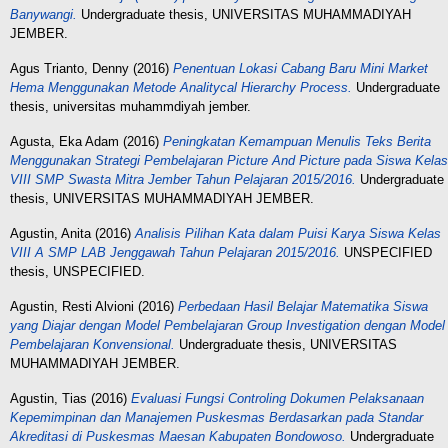
Banywangi.
Undergraduate thesis, UNIVERSITAS MUHAMMADIYAH
JEMBER.
Agus Trianto, Denny
(2016)
Penentuan Lokasi Cabang Baru Mini Market
Hema Menggunakan Metode Analitycal Hierarchy Process.
Undergraduate
thesis, universitas muhammdiyah jember.
Agusta, Eka Adam
(2016)
Peningkatan Kemampuan Menulis Teks Berita
Menggunakan Strategi Pembelajaran Picture And Picture pada Siswa Kelas
VIII SMP Swasta Mitra Jember Tahun Pelajaran 2015/2016.
Undergraduate
thesis, UNIVERSITAS MUHAMMADIYAH JEMBER.
Agustin, Anita
(2016)
Analisis Pilihan Kata dalam Puisi Karya Siswa Kelas
VIII A SMP LAB Jenggawah Tahun Pelajaran 2015/2016.
UNSPECIFIED
thesis, UNSPECIFIED.
Agustin, Resti Alvioni
(2016)
Perbedaan Hasil Belajar Matematika Siswa
yang Diajar dengan Model Pembelajaran Group Investigation dengan Model
Pembelajaran Konvensional.
Undergraduate thesis, UNIVERSITAS
MUHAMMADIYAH JEMBER.
Agustin, Tias
(2016)
Evaluasi Fungsi Controling Dokumen Pelaksanaan
Kepemimpinan dan Manajemen Puskesmas Berdasarkan pada Standar
Akreditasi di Puskesmas Maesan Kabupaten Bondowoso.
Undergraduate